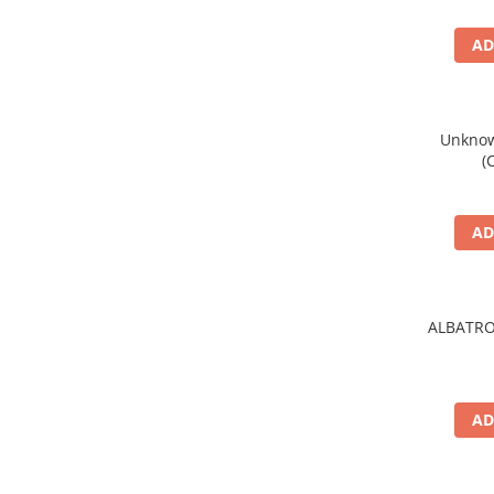
AD
Unknown
(
AD
ALBATRO
AD