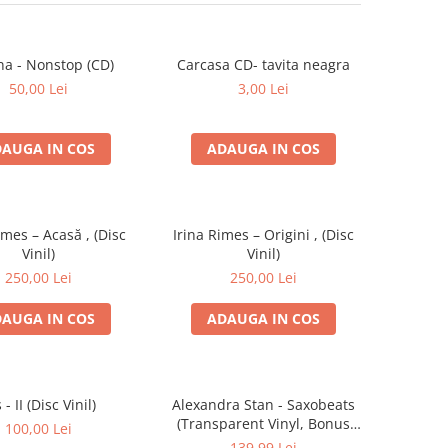
na - Nonstop (CD)
Carcasa CD- tavita neagra
50,00 Lei
3,00 Lei
AUGA IN COS
ADAUGA IN COS
imes – Acasă , (Disc
Irina Rimes – Origini , (Disc
Vinil)
Vinil)
250,00 Lei
250,00 Lei
AUGA IN COS
ADAUGA IN COS
s - II (Disc Vinil)
Alexandra Stan - Saxobeats
(Transparent Vinyl, Bonus
100,00 Lei
Tracks) ) (Disc Vinil)
139,99 Lei