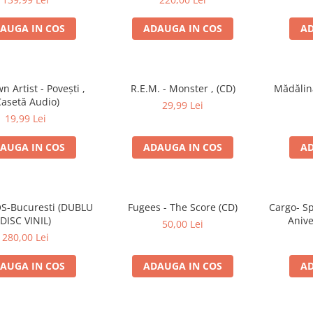
AUGA IN COS
ADAUGA IN COS
AD
 Artist - Povești ,
R.E.M. - Monster , (CD)
Mădălin
Casetă Audio)
29,99 Lei
19,99 Lei
AUGA IN COS
ADAUGA IN COS
AD
S-Bucuresti (DUBLU
Fugees - The Score (CD)
Cargo- Sp
DISC VINIL)
Anive
50,00 Lei
280,00 Lei
AUGA IN COS
ADAUGA IN COS
AD