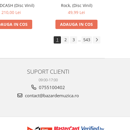
IDCASH (Disc Vinil)
Rock, (Disc Vinil)
210,00 Lei
49,99 Lei
AUGA IN COS
ADAUGA IN COS
1
2
3
543
...
SUPORT CLIENTI
09:00-17:00
0755100402
contact@bazardemuzica.ro