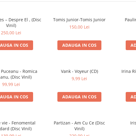
es – Despre El , (Disc
Tomis Junior-Tomis Junior
Pauli
Vinil)
150,00 Lei
250,00 Lei
AUGA IN COS
ADAUGA IN COS
AD
 Puceanu - Romica
Vank - Voyeur (CD)
Irina R
anu, (Disc Vinil)
9,99 Lei
99,99 Lei
AUGA IN COS
ADAUGA IN COS
AD
e vie - Fenomental
Partizan - Am Cu Ce (Disc
Iri
dard (Disc Vinil)
Vinil)
139,99 Lei
220,00 Lei