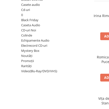
Discuri vinil 7' (mici)
Patriotice
Patriotice
Viniluri Românești
Casete audio
Colecția Electrecord
Cd-uri
0
Irina Rim
Black Friday
Caseta Audio
CD-uri Noi
Colinde
AD
Echipamente Audio
Electrecord CD-uri
Mystery Box
Noutăți
Romica
Promoții
Puce
Rarități
Video(Blu-Ray/DVD/VHS)
AD
Vița d
Stan