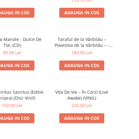
AUGA IN COS
ADAUGA IN COS
a Manole - Dulce De
Taraful de la Vărbilău –
Tot, (CD)
Povestea de la Vărbilău – -
Electrecord, (Disc Vinil)
99,99 Lei
189,00 Lei
AUGA IN COS
ADAUGA IN COS
iritus Sanctus (Editie
Vița De Vie – În Corzi (Live
rsara) (Disc Vinil)
Awake) (VINIL)
150,00 Lei
220,00 Lei
AUGA IN COS
ADAUGA IN COS