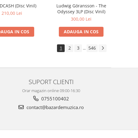
IDCASH (Disc Vinil)
Ludwig Göransson - The
Odyssey 3LP (Disc Vinil)
210,00 Lei
300,00 Lei
AUGA IN COS
ADAUGA IN COS
1
2
3
546
...
SUPORT CLIENTI
Orar magazin online 09:00-16:30
0755100402
contact@bazardemuzica.ro