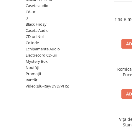
Discuri vinil 7' (mici)
Patriotice
Patriotice
Viniluri Românești
Casete audio
Colecția Electrecord
Cd-uri
0
Irina Rim
Black Friday
Caseta Audio
CD-uri Noi
Colinde
AD
Echipamente Audio
Electrecord CD-uri
Mystery Box
Noutăți
Romica
Promoții
Puce
Rarități
Video(Blu-Ray/DVD/VHS)
AD
Vița d
Stan