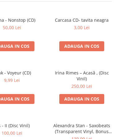
na - Nonstop (CD)
Carcasa CD- tavita neagra
50,00 Lei
3,00 Lei
AUGA IN COS
ADAUGA IN COS
k - Voyeur (CD)
Irina Rimes – Acasă , (Disc
Vinil)
9,99 Lei
250,00 Lei
AUGA IN COS
ADAUGA IN COS
s - II (Disc Vinil)
Alexandra Stan - Saxobeats
(Transparent Vinyl, Bonus
100,00 Lei
Tracks) ) (Disc Vinil)
139,99 Lei