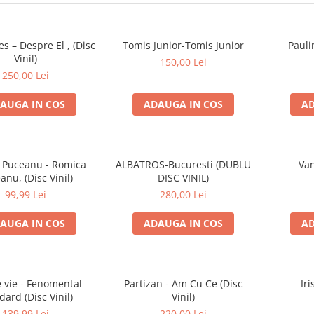
es – Despre El , (Disc
Tomis Junior-Tomis Junior
Pauli
Vinil)
150,00 Lei
250,00 Lei
AUGA IN COS
ADAUGA IN COS
AD
 Puceanu - Romica
ALBATROS-Bucuresti (DUBLU
Van
anu, (Disc Vinil)
DISC VINIL)
99,99 Lei
280,00 Lei
AUGA IN COS
ADAUGA IN COS
AD
e vie - Fenomental
Partizan - Am Cu Ce (Disc
Iri
dard (Disc Vinil)
Vinil)
139,99 Lei
220,00 Lei