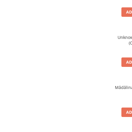
AD
Unknown
(
AD
Mădălina
AD