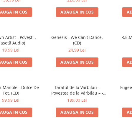
AUGA IN COS
ADAUGA IN COS
AD
 Artist - Povești ,
Genesis - We Can't Dance,
R.E.M
Casetă Audio)
(CD)
19,99 Lei
24,99 Lei
AUGA IN COS
ADAUGA IN COS
AD
 Manole - Dulce De
Taraful de la Vărbilău –
Fugee
Tot, (CD)
Povestea de la Vărbilău – -
Electrecord, (Disc Vinil)
99,99 Lei
189,00 Lei
AUGA IN COS
ADAUGA IN COS
AD