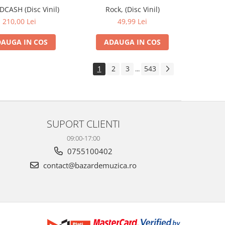
IDCASH (Disc Vinil)
Rock, (Disc Vinil)
210,00 Lei
49,99 Lei
AUGA IN COS
ADAUGA IN COS
1
2
3
543
...
SUPORT CLIENTI
09:00-17:00
0755100402
contact@bazardemuzica.ro