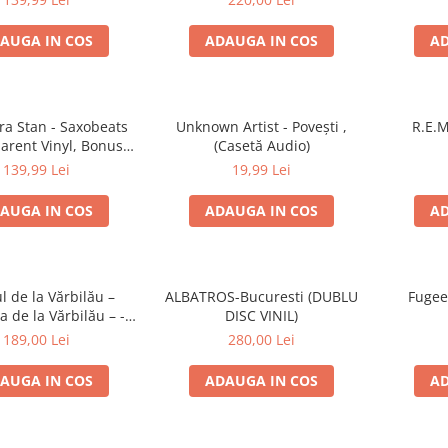
AUGA IN COS
ADAUGA IN COS
AD
ra Stan - Saxobeats
Unknown Artist - Povești ,
R.E.M
arent Vinyl, Bonus
(Casetă Audio)
ks) ) (Disc Vinil)
139,99 Lei
19,99 Lei
AUGA IN COS
ADAUGA IN COS
AD
l de la Vărbilău –
ALBATROS-Bucuresti (DUBLU
Fugee
 de la Vărbilău – -
DISC VINIL)
ecord, (Disc Vinil)
189,00 Lei
280,00 Lei
AUGA IN COS
ADAUGA IN COS
AD