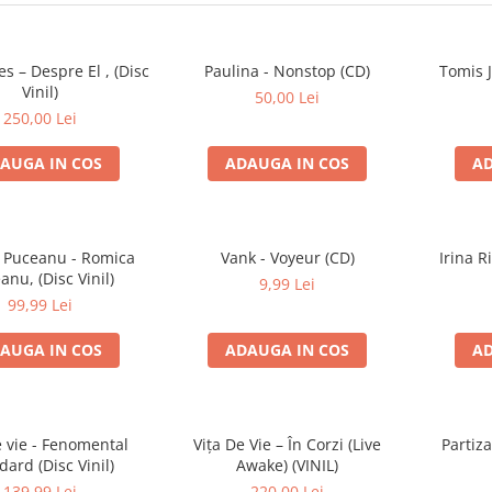
es – Despre El , (Disc
Paulina - Nonstop (CD)
Tomis 
Vinil)
50,00 Lei
250,00 Lei
AUGA IN COS
ADAUGA IN COS
AD
 Puceanu - Romica
Vank - Voyeur (CD)
Irina R
anu, (Disc Vinil)
9,99 Lei
99,99 Lei
AUGA IN COS
ADAUGA IN COS
AD
e vie - Fenomental
Vița De Vie – În Corzi (Live
Partiz
dard (Disc Vinil)
Awake) (VINIL)
139,99 Lei
220,00 Lei