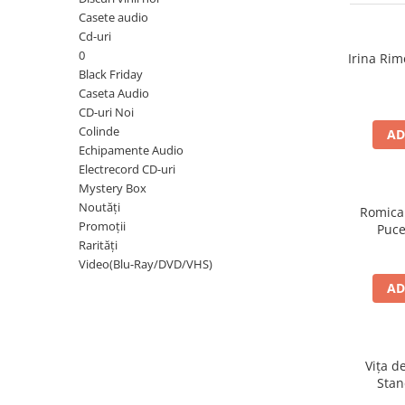
Discuri vinil 7' (mici)
Patriotice
Patriotice
Viniluri Românești
Casete audio
Colecția Electrecord
Cd-uri
0
Irina Rim
Black Friday
Caseta Audio
CD-uri Noi
Colinde
AD
Echipamente Audio
Electrecord CD-uri
Mystery Box
Noutăți
Romica
Promoții
Puce
Rarități
Video(Blu-Ray/DVD/VHS)
AD
Vița d
Stan