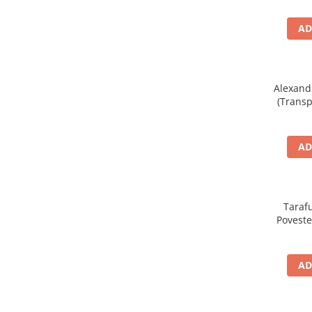
AD
Alexand
(Transp
Trac
AD
Tarafu
Povestea
Electr
AD