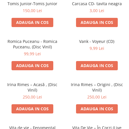
Discuri vinil 7' (mici)
Patriotice
Patriotice
Viniluri Românești
Tomis Junior-Tomis Junior
Carcasa CD- tavita neagra
Colecția Electrecord
150,00 Lei
3,00 Lei
ADAUGA IN COS
ADAUGA IN COS
Romica Puceanu - Romica
Vank - Voyeur (CD)
Puceanu, (Disc Vinil)
9,99 Lei
99,99 Lei
ADAUGA IN COS
ADAUGA IN COS
Irina Rimes – Acasă , (Disc
Irina Rimes – Origini , (Disc
Vinil)
Vinil)
250,00 Lei
250,00 Lei
ADAUGA IN COS
ADAUGA IN COS
Vița de vie - Fenomental
Vița De Vie – În Corzi (Live