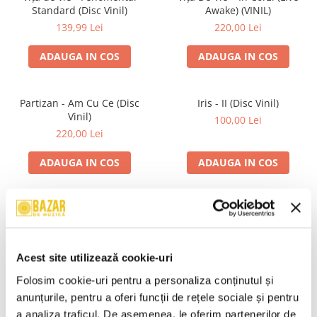
Standard (Disc Vinil)
Awake) (VINIL)
139,99 Lei
220,00 Lei
ADAUGA IN COS
ADAUGA IN COS
Partizan - Am Cu Ce (Disc
Iris - II (Disc Vinil)
Vinil)
100,00 Lei
220,00 Lei
ADAUGA IN COS
ADAUGA IN COS
Alexandra Stan - Saxobeats
Unknown Artist - Povești ,
(Transparent Vinyl, Bonus
(Casetă Audio)
Tracks) ) (Disc Vinil)
139,99 Lei
19,99 Lei
Acest site utilizează cookie-uri
ADAUGA IN COS
ADAUGA IN COS
Folosim cookie-uri pentru a personaliza conținutul și 
anunțurile, pentru a oferi funcții de rețele sociale și pentru 
a analiza traficul. De asemenea, le oferim partenerilor de 
R.E.M. - Monster , (CD)
Mădălina Manole - Dulce De