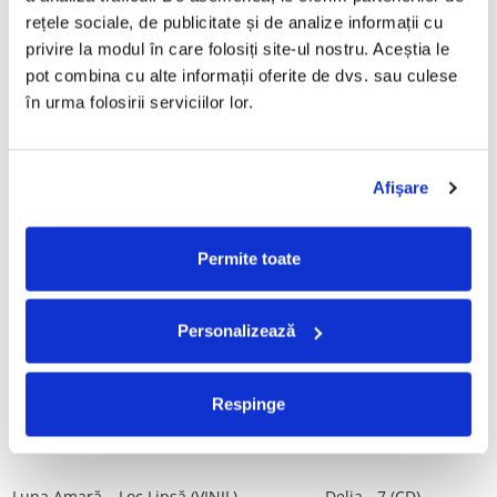
Tot, (CD)
rețele sociale, de publicitate și de analize informații cu 
29,99 Lei
99,99 Lei
privire la modul în care folosiți site-ul nostru. Aceștia le 
pot combina cu alte informații oferite de dvs. sau culese 
ADAUGA IN COS
ADAUGA IN COS
în urma folosirii serviciilor lor.
Taraful de la Vărbilău –
ALBATROS-Bucuresti (DUBLU
Povestea de la Vărbilău – -
DISC VINIL)
Afişare
Electrecord, (Disc Vinil)
189,00 Lei
280,00 Lei
ADAUGA IN COS
ADAUGA IN COS
Permite toate
Fugees - The Score (CD)
Cargo- Spiritus Sanctus (Editie
Personalizează
Aniversara) (Disc Vinil)
50,00 Lei
150,00 Lei
Respinge
ADAUGA IN COS
ADAUGA IN COS
Luna Amară – Loc Lipsă (VINIL)
Delia - 7 (CD)