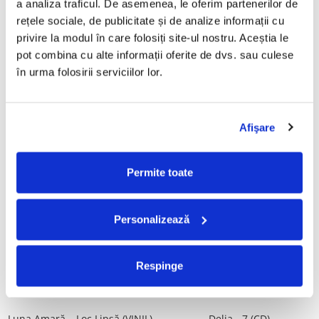
a analiza traficul. De asemenea, le oferim partenerilor de 
Vinil)
29,99 Lei
rețele sociale, de publicitate și de analize informații cu 
250,00 Lei
privire la modul în care folosiți site-ul nostru. Aceștia le 
pot combina cu alte informații oferite de dvs. sau culese 
ADAUGA IN COS
ADAUGA IN COS
în urma folosirii serviciilor lor.
Mădălina Manole - Dulce De
Taraful de la Vărbilău –
Tot, (CD)
Povestea de la Vărbilău – -
Afişare
Electrecord, (Disc Vinil)
99,99 Lei
189,00 Lei
ADAUGA IN COS
ADAUGA IN COS
Permite toate
Fugees - The Score (CD)
Cargo- Spiritus Sanctus (Editie
Personalizează
Aniversara) (Disc Vinil)
50,00 Lei
150,00 Lei
Respinge
ADAUGA IN COS
ADAUGA IN COS
Luna Amară – Loc Lipsă (VINIL)
Delia - 7 (CD)