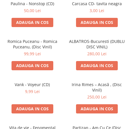
Discuri vinil 7' (mici)
Patriotice
Patriotice
Viniluri Românești
Paulina - Nonstop (CD)
Carcasa CD- tavita neagra
Colecția Electrecord
50,00 Lei
3,00 Lei
ADAUGA IN COS
ADAUGA IN COS
Romica Puceanu - Romica
ALBATROS-Bucuresti (DUBLU
Puceanu, (Disc Vinil)
DISC VINIL)
99,99 Lei
280,00 Lei
ADAUGA IN COS
ADAUGA IN COS
Vank - Voyeur (CD)
Irina Rimes – Acasă , (Disc
Vinil)
9,99 Lei
250,00 Lei
ADAUGA IN COS
ADAUGA IN COS
Vița de vie - Fenomental
Partizan - Am Cu Ce (Disc