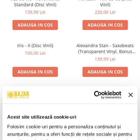
Standard (Disc Vinil)
Vinil)
139,99 Lei
220,00 Lei
ADAUGA IN COS
ADAUGA IN COS
Iris - II (Disc Vinil)
Alexandra Stan - Saxobeats
(Transparent Vinyl, Bonus
100,00 Lei
Tracks) ) (Disc Vinil)
139,99 Lei
ADAUGA IN COS
ADAUGA IN COS
Unknown Artist - Povești ,
Genesis - We Can't Dance,
(Casetă Audio)
(CD)
19,99 Lei
24,99 Lei
Acest site utilizează cookie-uri
ADAUGA IN COS
ADAUGA IN COS
Folosim cookie-uri pentru a personaliza conținutul și 
anunțurile, pentru a oferi funcții de rețele sociale și pentru 
R.E.M. - Monster , (CD)
Irina Rimes – Origini , (Disc