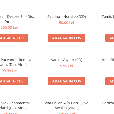
es – Despre El , (Disc
Paulina - Nonstop (CD)
Tomis 
Vinil)
50,00 Lei
250,00 Lei
AUGA IN COS
ADAUGA IN COS
AD
 Puceanu - Romica
Vank - Voyeur (CD)
Irina R
anu, (Disc Vinil)
9,99 Lei
99,99 Lei
AUGA IN COS
ADAUGA IN COS
AD
e vie - Fenomental
Vița De Vie – În Corzi (Live
Partiz
dard (Disc Vinil)
Awake) (VINIL)
139,99 Lei
220,00 Lei