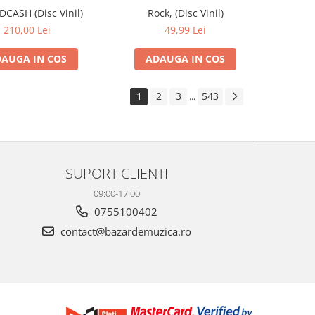
IDCASH (Disc Vinil)
Rock, (Disc Vinil)
210,00 Lei
49,99 Lei
AUGA IN COS
ADAUGA IN COS
1
2
3
543
...
SUPORT CLIENTI
09:00-17:00
0755100402
contact@bazardemuzica.ro