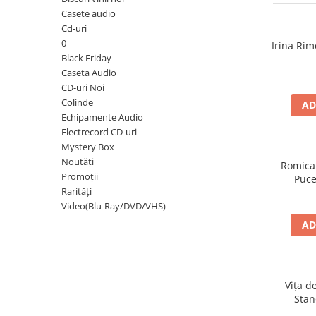
Discuri vinil 7' (mici)
Patriotice
Patriotice
Viniluri Românești
Casete audio
Colecția Electrecord
Cd-uri
0
Irina Rim
Black Friday
Caseta Audio
CD-uri Noi
Colinde
AD
Echipamente Audio
Electrecord CD-uri
Mystery Box
Noutăți
Romica
Promoții
Puce
Rarități
Video(Blu-Ray/DVD/VHS)
AD
Vița d
Stan