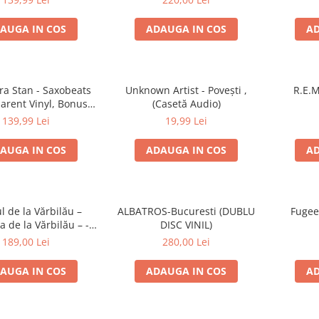
AUGA IN COS
ADAUGA IN COS
AD
ra Stan - Saxobeats
Unknown Artist - Povești ,
R.E.M
arent Vinyl, Bonus
(Casetă Audio)
ks) ) (Disc Vinil)
139,99 Lei
19,99 Lei
AUGA IN COS
ADAUGA IN COS
AD
l de la Vărbilău –
ALBATROS-Bucuresti (DUBLU
Fugee
 de la Vărbilău – -
DISC VINIL)
ecord, (Disc Vinil)
189,00 Lei
280,00 Lei
AUGA IN COS
ADAUGA IN COS
AD