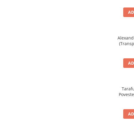
AD
Alexand
(Transp
Trac
AD
Tarafu
Povestea
Electr
AD