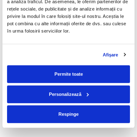
a analiza traficul. De asemenea, le oferim partenerilor de 
R.E.M. - Monster , (CD)
Mădălina Manole - Dulce De
rețele sociale, de publicitate și de analize informații cu 
Tot, (CD)
29,99 Lei
privire la modul în care folosiți site-ul nostru. Aceștia le 
99,99 Lei
pot combina cu alte informații oferite de dvs. sau culese 
ADAUGA IN COS
ADAUGA IN COS
în urma folosirii serviciilor lor.
Taraful de la Vărbilău –
Fugees - The Score (CD)
Afişare
Povestea de la Vărbilău – -
50,00 Lei
Electrecord, (Disc Vinil)
189,00 Lei
Permite toate
ADAUGA IN COS
ADAUGA IN COS
Personalizează
Cargo- Spiritus Sanctus (Editie
Partizan - Am Cu Ce (Disc
Aniversara) (Disc Vinil)
Vinil)
150,00 Lei
220,00 Lei
Respinge
ADAUGA IN COS
ADAUGA IN COS