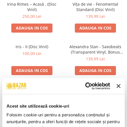
Irina Rimes – Acasă , (Disc
Vița de vie - Fenomental
Vinil)
Standard (Disc Vinil)
250,00 Lei
139,99 Lei
ADAUGA IN COS
ADAUGA IN COS
Iris - II (Disc Vinil)
Alexandra Stan - Saxobeats
(Transparent Vinyl, Bonus
100,00 Lei
Tracks) ) (Disc Vinil)
139,99 Lei
ADAUGA IN COS
ADAUGA IN COS
Unknown Artist - Povești ,
Genesis - We Can't Dance,
(Casetă Audio)
(CD)
19,99 Lei
24,99 Lei
Acest site utilizează cookie-uri
ADAUGA IN COS
ADAUGA IN COS
Folosim cookie-uri pentru a personaliza conținutul și 
anunțurile, pentru a oferi funcții de rețele sociale și pentru 