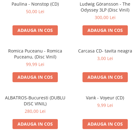
Discuri vinil 7' (mici)
Patriotice
Patriotice
Viniluri Românești
Paulina - Nonstop (CD)
Ludwig Göransson - The
Colecția Electrecord
Odyssey 3LP (Disc Vinil)
50,00 Lei
300,00 Lei
ADAUGA IN COS
ADAUGA IN COS
Romica Puceanu - Romica
Carcasa CD- tavita neagra
Puceanu, (Disc Vinil)
3,00 Lei
99,99 Lei
ADAUGA IN COS
ADAUGA IN COS
ALBATROS-Bucuresti (DUBLU
Vank - Voyeur (CD)
DISC VINIL)
9,99 Lei
280,00 Lei
ADAUGA IN COS
ADAUGA IN COS