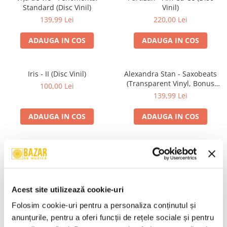
Standard (Disc Vinil)
Vinil)
139,99 Lei
220,00 Lei
ADAUGA IN COS
ADAUGA IN COS
Iris - II (Disc Vinil)
Alexandra Stan - Saxobeats
(Transparent Vinyl, Bonus
100,00 Lei
Tracks) ) (Disc Vinil)
139,99 Lei
ADAUGA IN COS
ADAUGA IN COS
Unknown Artist - Povești ,
Genesis - We Can't Dance,
(Casetă Audio)
(CD)
19,99 Lei
24,99 Lei
Acest site utilizează cookie-uri
ADAUGA IN COS
ADAUGA IN COS
Folosim cookie-uri pentru a personaliza conținutul și 
anunțurile, pentru a oferi funcții de rețele sociale și pentru 
R.E.M. - Monster , (CD)
Irina Rimes – Origini , (Disc