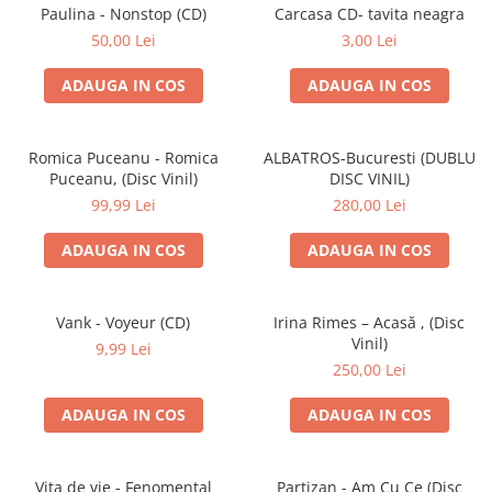
Discuri vinil 7' (mici)
Patriotice
Patriotice
Viniluri Românești
Paulina - Nonstop (CD)
Carcasa CD- tavita neagra
Colecția Electrecord
50,00 Lei
3,00 Lei
ADAUGA IN COS
ADAUGA IN COS
Romica Puceanu - Romica
ALBATROS-Bucuresti (DUBLU
Puceanu, (Disc Vinil)
DISC VINIL)
99,99 Lei
280,00 Lei
ADAUGA IN COS
ADAUGA IN COS
Vank - Voyeur (CD)
Irina Rimes – Acasă , (Disc
Vinil)
9,99 Lei
250,00 Lei
ADAUGA IN COS
ADAUGA IN COS
Vița de vie - Fenomental
Partizan - Am Cu Ce (Disc