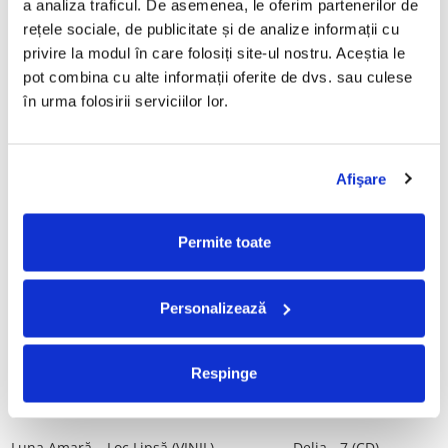
a analiza traficul. De asemenea, le oferim partenerilor de 
Vinil)
29,99 Lei
rețele sociale, de publicitate și de analize informații cu 
250,00 Lei
privire la modul în care folosiți site-ul nostru. Aceștia le 
pot combina cu alte informații oferite de dvs. sau culese 
ADAUGA IN COS
ADAUGA IN COS
în urma folosirii serviciilor lor.
Mădălina Manole - Dulce De
Taraful de la Vărbilău –
Tot, (CD)
Povestea de la Vărbilău – -
Afişare
Electrecord, (Disc Vinil)
99,99 Lei
189,00 Lei
ADAUGA IN COS
ADAUGA IN COS
Permite toate
Fugees - The Score (CD)
Cargo- Spiritus Sanctus (Editie
Personalizează
Aniversara) (Disc Vinil)
50,00 Lei
150,00 Lei
Respinge
ADAUGA IN COS
ADAUGA IN COS
Luna Amară – Loc Lipsă (VINIL)
Delia - 7 (CD)