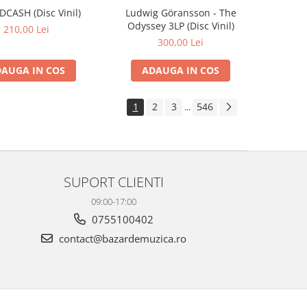
IDCASH (Disc Vinil)
Ludwig Göransson - The
Odyssey 3LP (Disc Vinil)
210,00 Lei
300,00 Lei
AUGA IN COS
ADAUGA IN COS
1
2
3
546
...
SUPORT CLIENTI
09:00-17:00
0755100402
contact@bazardemuzica.ro