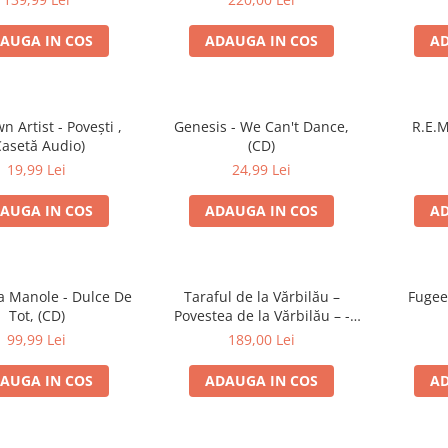
AUGA IN COS
ADAUGA IN COS
AD
 Artist - Povești ,
Genesis - We Can't Dance,
R.E.M
Casetă Audio)
(CD)
19,99 Lei
24,99 Lei
AUGA IN COS
ADAUGA IN COS
AD
 Manole - Dulce De
Taraful de la Vărbilău –
Fugee
Tot, (CD)
Povestea de la Vărbilău – -
Electrecord, (Disc Vinil)
99,99 Lei
189,00 Lei
AUGA IN COS
ADAUGA IN COS
AD