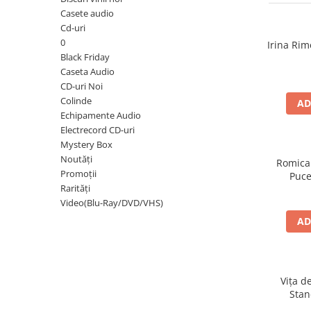
Discuri vinil 7' (mici)
Patriotice
Patriotice
Viniluri Românești
Casete audio
Colecția Electrecord
Cd-uri
0
Irina Rim
Black Friday
Caseta Audio
CD-uri Noi
Colinde
AD
Echipamente Audio
Electrecord CD-uri
Mystery Box
Noutăți
Romica
Promoții
Puce
Rarități
Video(Blu-Ray/DVD/VHS)
AD
Vița d
Stan