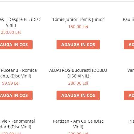
es – Despre El , (Disc
Tomis Junior-Tomis Junior
Pauli
Vinil)
150,00 Lei
250,00 Lei
AUGA IN COS
ADAUGA IN COS
AD
 Puceanu - Romica
ALBATROS-Bucuresti (DUBLU
Van
anu, (Disc Vinil)
DISC VINIL)
99,99 Lei
280,00 Lei
AUGA IN COS
ADAUGA IN COS
AD
e vie - Fenomental
Partizan - Am Cu Ce (Disc
Iri
dard (Disc Vinil)
Vinil)
139,99 Lei
220,00 Lei