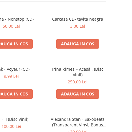
na - Nonstop (CD)
Carcasa CD- tavita neagra
50,00 Lei
3,00 Lei
AUGA IN COS
ADAUGA IN COS
k - Voyeur (CD)
Irina Rimes – Acasă , (Disc
Vinil)
9,99 Lei
250,00 Lei
AUGA IN COS
ADAUGA IN COS
s - II (Disc Vinil)
Alexandra Stan - Saxobeats
(Transparent Vinyl, Bonus
100,00 Lei
Tracks) ) (Disc Vinil)
139,99 Lei