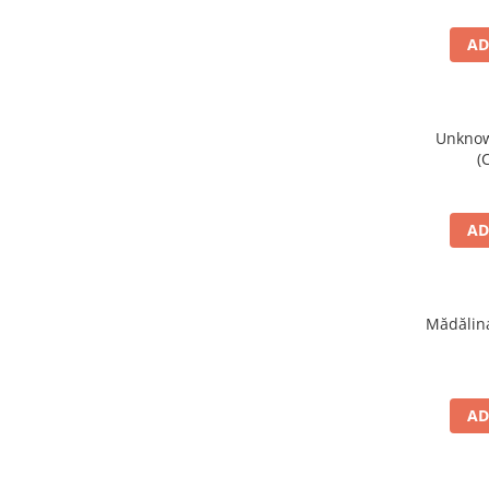
AD
Unknown
(
AD
Mădălina
AD