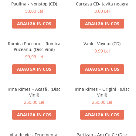
Discuri vinil 7' (mici)
Patriotice
Patriotice
Viniluri Românești
Paulina - Nonstop (CD)
Carcasa CD- tavita neagra
Colecția Electrecord
50,00 Lei
3,00 Lei
ADAUGA IN COS
ADAUGA IN COS
Romica Puceanu - Romica
Vank - Voyeur (CD)
Puceanu, (Disc Vinil)
9,99 Lei
99,99 Lei
ADAUGA IN COS
ADAUGA IN COS
Irina Rimes – Acasă , (Disc
Irina Rimes – Origini , (Disc
Vinil)
Vinil)
250,00 Lei
250,00 Lei
ADAUGA IN COS
ADAUGA IN COS
Vița de vie - Fenomental
Partizan - Am Cu Ce (Disc