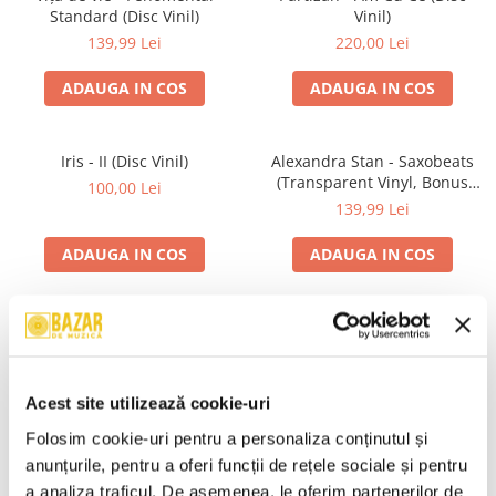
Standard (Disc Vinil)
Vinil)
139,99 Lei
220,00 Lei
ADAUGA IN COS
ADAUGA IN COS
Iris - II (Disc Vinil)
Alexandra Stan - Saxobeats
(Transparent Vinyl, Bonus
100,00 Lei
Tracks) ) (Disc Vinil)
139,99 Lei
ADAUGA IN COS
ADAUGA IN COS
Unknown Artist - Povești ,
R.E.M. - Monster , (CD)
(Casetă Audio)
29,99 Lei
19,99 Lei
Acest site utilizează cookie-uri
ADAUGA IN COS
ADAUGA IN COS
Folosim cookie-uri pentru a personaliza conținutul și 
anunțurile, pentru a oferi funcții de rețele sociale și pentru 
a analiza traficul. De asemenea, le oferim partenerilor de 
Mădălina Manole - Dulce De
Taraful de la Vărbilău –