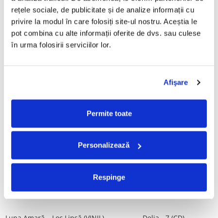
Tot, (CD)
Povestea de la Vărbilău – -
rețele sociale, de publicitate și de analize informații cu 
Electrecord, (Disc Vinil)
99,99 Lei
189,00 Lei
privire la modul în care folosiți site-ul nostru. Aceștia le 
pot combina cu alte informații oferite de dvs. sau culese 
ADAUGA IN COS
ADAUGA IN COS
în urma folosirii serviciilor lor.
ALBATROS-Bucuresti (DUBLU
Fugees - The Score (CD)
DISC VINIL)
Afişare
50,00 Lei
280,00 Lei
ADAUGA IN COS
ADAUGA IN COS
Permite toate
Cargo- Spiritus Sanctus (Editie
Vița De Vie – În Corzi (Live
Personalizează
Aniversara) (Disc Vinil)
Awake) (VINIL)
150,00 Lei
220,00 Lei
Respinge
ADAUGA IN COS
ADAUGA IN COS
Luna Amară – Loc Lipsă (VINIL)
Delia - 7 (CD)