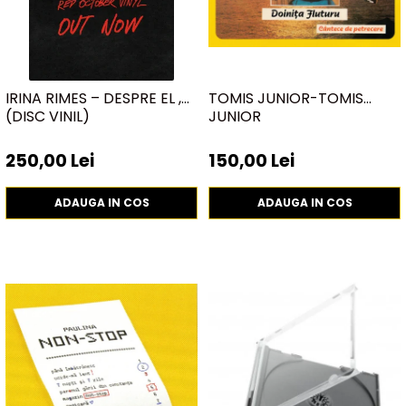
Discuri vinil 7' (mici)
Patriotice
Patriotice
Viniluri Românești
Colecția Electrecord
IRINA RIMES – DESPRE EL ,
TOMIS JUNIOR-TOMIS
(DISC VINIL)
JUNIOR
250,00 Lei
150,00 Lei
ADAUGA IN COS
ADAUGA IN COS