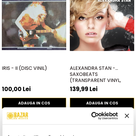
IRIS - II (DISC VINIL)
ALEXANDRA STAN -
SAXOBEATS
(TRANSPARENT VINYL,
BONUS TRACKS) ) (DISC
100,00 Lei
139,99 Lei
VINIL)
ADAUGA IN COS
ADAUGA IN COS