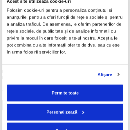
Acest site utilizează cookie-uri
Folosim cookie-uri pentru a personaliza conținutul și 
anunțurile, pentru a oferi funcții de rețele sociale și pentru 
a analiza traficul. De asemenea, le oferim partenerilor de 
rețele sociale, de publicitate și de analize informații cu 
privire la modul în care folosiți site-ul nostru. Aceștia le 
pot combina cu alte informații oferite de dvs. sau culese 
în urma folosirii serviciilor lor.
UNKNOWN ARTIST -
GENESIS - WE CAN'T
Afişare
POVEȘTI , (CASETĂ AUDIO)
DANCE, (CD)
19,99 Lei
24,99 Lei
Permite toate
ADAUGA IN COS
ADAUGA IN COS
Personalizează