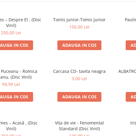
es – Despre El , (Disc
Tomis Junior-Tomis Junior
Pauli
Vinil)
150,00 Lei
250,00 Lei
AUGA IN COS
ADAUGA IN COS
AD
 Puceanu - Romica
Carcasa CD- tavita neagra
ALBATRO
anu, (Disc Vinil)
3,00 Lei
99,99 Lei
AUGA IN COS
ADAUGA IN COS
AD
imes – Acasă , (Disc
Vița de vie - Fenomental
Iri
Vinil)
Standard (Disc Vinil)
250,00 Lei
139,99 Lei