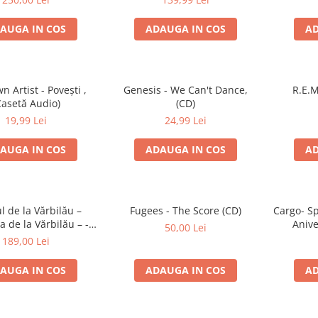
AUGA IN COS
ADAUGA IN COS
AD
 Artist - Povești ,
Genesis - We Can't Dance,
R.E.M
Casetă Audio)
(CD)
19,99 Lei
24,99 Lei
AUGA IN COS
ADAUGA IN COS
AD
l de la Vărbilău –
Fugees - The Score (CD)
Cargo- Sp
 de la Vărbilău – -
Anive
50,00 Lei
ecord, (Disc Vinil)
189,00 Lei
AUGA IN COS
ADAUGA IN COS
AD