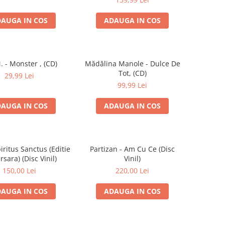
AUGA IN COS
ADAUGA IN COS
. - Monster , (CD)
Mădălina Manole - Dulce De
Tot, (CD)
29,99 Lei
99,99 Lei
AUGA IN COS
ADAUGA IN COS
iritus Sanctus (Editie
Partizan - Am Cu Ce (Disc
rsara) (Disc Vinil)
Vinil)
150,00 Lei
220,00 Lei
AUGA IN COS
ADAUGA IN COS