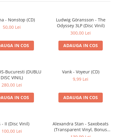
na - Nonstop (CD)
Ludwig Göransson - The
Odyssey 3LP (Disc Vinil)
50,00 Lei
300,00 Lei
AUGA IN COS
ADAUGA IN COS
S-Bucuresti (DUBLU
Vank - Voyeur (CD)
DISC VINIL)
9,99 Lei
280,00 Lei
AUGA IN COS
ADAUGA IN COS
s - II (Disc Vinil)
Alexandra Stan - Saxobeats
(Transparent Vinyl, Bonus
100,00 Lei
Tracks) ) (Disc Vinil)
139,99 Lei