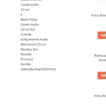
Discuri vinil 7' (mici)
Patriotice
Patriotice
Viniluri Românești
Casete audio
Colecția Electrecord
Cd-uri
0
Irina Rim
Black Friday
Caseta Audio
CD-uri Noi
Colinde
AD
Echipamente Audio
Electrecord CD-uri
Mystery Box
Noutăți
Romica
Promoții
Puce
Rarități
Video(Blu-Ray/DVD/VHS)
AD
Irina R