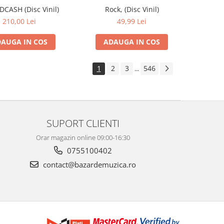
IDCASH (Disc Vinil)
Rock, (Disc Vinil)
210,00 Lei
49,99 Lei
AUGA IN COS
ADAUGA IN COS
1
2
3
546
...
SUPORT CLIENTI
Orar magazin online 09:00-16:30
0755100402
contact@bazardemuzica.ro