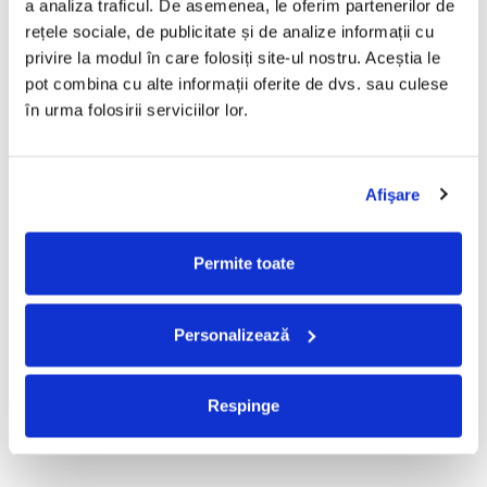
a analiza traficul. De asemenea, le oferim partenerilor de 
Mădălina Manole - Dulce De
Taraful de la Vărbilău –
rețele sociale, de publicitate și de analize informații cu 
Tot, (CD)
Povestea de la Vărbilău – -
privire la modul în care folosiți site-ul nostru. Aceștia le 
Electrecord, (Disc Vinil)
99,99 Lei
189,00 Lei
pot combina cu alte informații oferite de dvs. sau culese 
ADAUGA IN COS
ADAUGA IN COS
în urma folosirii serviciilor lor.
Fugees - The Score (CD)
Cargo- Spiritus Sanctus (Editie
Afişare
Aniversara) (Disc Vinil)
50,00 Lei
150,00 Lei
Permite toate
ADAUGA IN COS
ADAUGA IN COS
Personalizează
Partizan - Am Cu Ce (Disc
Iris - II (Disc Vinil)
Vinil)
100,00 Lei
220,00 Lei
Respinge
ADAUGA IN COS
ADAUGA IN COS