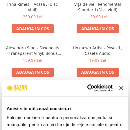
Irina Rimes – Acasă , (Disc
Vița de vie - Fenomental
Vinil)
Standard (Disc Vinil)
250,00 Lei
139,99 Lei
ADAUGA IN COS
ADAUGA IN COS
Alexandra Stan - Saxobeats
Unknown Artist - Povești ,
(Transparent Vinyl, Bonus
(Casetă Audio)
Tracks) ) (Disc Vinil)
139,99 Lei
19,99 Lei
ADAUGA IN COS
ADAUGA IN COS
Genesis - We Can't Dance,
R.E.M. - Monster , (CD)
(CD)
29,99 Lei
24,99 Lei
Acest site utilizează cookie-uri
ADAUGA IN COS
ADAUGA IN COS
Folosim cookie-uri pentru a personaliza conținutul și 
anunțurile, pentru a oferi funcții de rețele sociale și pentru 