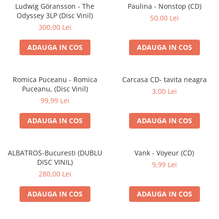
Discuri vinil 7' (mici)
Patriotice
Patriotice
Viniluri Românești
Ludwig Göransson - The
Paulina - Nonstop (CD)
Colecția Electrecord
Odyssey 3LP (Disc Vinil)
50,00 Lei
300,00 Lei
ADAUGA IN COS
ADAUGA IN COS
Romica Puceanu - Romica
Carcasa CD- tavita neagra
Puceanu, (Disc Vinil)
3,00 Lei
99,99 Lei
ADAUGA IN COS
ADAUGA IN COS
ALBATROS-Bucuresti (DUBLU
Vank - Voyeur (CD)
DISC VINIL)
9,99 Lei
280,00 Lei
ADAUGA IN COS
ADAUGA IN COS