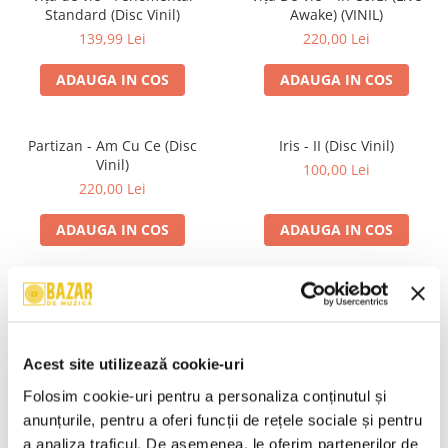
Standard (Disc Vinil)
Awake) (VINIL)
139,99 Lei
220,00 Lei
ADAUGA IN COS
ADAUGA IN COS
Partizan - Am Cu Ce (Disc
Iris - II (Disc Vinil)
Vinil)
100,00 Lei
220,00 Lei
ADAUGA IN COS
ADAUGA IN COS
Alexandra Stan - Saxobeats
Unknown Artist - Povești ,
(Transparent Vinyl, Bonus
(Casetă Audio)
Tracks) ) (Disc Vinil)
139,99 Lei
19,99 Lei
Acest site utilizează cookie-uri
ADAUGA IN COS
ADAUGA IN COS
Folosim cookie-uri pentru a personaliza conținutul și 
anunțurile, pentru a oferi funcții de rețele sociale și pentru 
a analiza traficul. De asemenea, le oferim partenerilor de 
R.E.M. - Monster , (CD)
Mădălina Manole - Dulce De