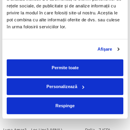
Tot, (CD)
rețele sociale, de publicitate și de analize informații cu 
29,99 Lei
99,99 Lei
privire la modul în care folosiți site-ul nostru. Aceștia le 
pot combina cu alte informații oferite de dvs. sau culese 
ADAUGA IN COS
ADAUGA IN COS
în urma folosirii serviciilor lor.
Taraful de la Vărbilău –
ALBATROS-Bucuresti (DUBLU
Povestea de la Vărbilău – -
DISC VINIL)
Afişare
Electrecord, (Disc Vinil)
189,00 Lei
280,00 Lei
ADAUGA IN COS
ADAUGA IN COS
Permite toate
Fugees - The Score (CD)
Cargo- Spiritus Sanctus (Editie
Personalizează
Aniversara) (Disc Vinil)
50,00 Lei
150,00 Lei
Respinge
ADAUGA IN COS
ADAUGA IN COS
Luna Amară – Loc Lipsă (VINIL)
Delia - 7 (CD)