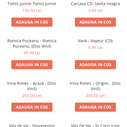
Discuri vinil 7' (mici)
Patriotice
Patriotice
Viniluri Românești
Tomis Junior-Tomis Junior
Carcasa CD- tavita neagra
Colecția Electrecord
150,00 Lei
3,00 Lei
ADAUGA IN COS
ADAUGA IN COS
Romica Puceanu - Romica
Vank - Voyeur (CD)
Puceanu, (Disc Vinil)
9,99 Lei
99,99 Lei
ADAUGA IN COS
ADAUGA IN COS
Irina Rimes – Acasă , (Disc
Irina Rimes – Origini , (Disc
Vinil)
Vinil)
250,00 Lei
250,00 Lei
ADAUGA IN COS
ADAUGA IN COS
Vița de vie - Fenomental
Vița De Vie – În Corzi (Live