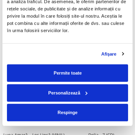
a analiza traficul. De asemenea, le oferim partenerilor de 
Vinil)
29,99 Lei
rețele sociale, de publicitate și de analize informații cu 
250,00 Lei
privire la modul în care folosiți site-ul nostru. Aceștia le 
pot combina cu alte informații oferite de dvs. sau culese 
ADAUGA IN COS
ADAUGA IN COS
în urma folosirii serviciilor lor.
Mădălina Manole - Dulce De
Taraful de la Vărbilău –
Tot, (CD)
Povestea de la Vărbilău – -
Afişare
Electrecord, (Disc Vinil)
99,99 Lei
189,00 Lei
ADAUGA IN COS
ADAUGA IN COS
Permite toate
Fugees - The Score (CD)
Cargo- Spiritus Sanctus (Editie
Personalizează
Aniversara) (Disc Vinil)
50,00 Lei
150,00 Lei
Respinge
ADAUGA IN COS
ADAUGA IN COS
Luna Amară – Loc Lipsă (VINIL)
Delia - 7 (CD)