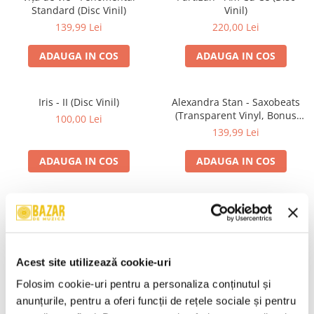
Standard (Disc Vinil)
Vinil)
139,99 Lei
220,00 Lei
ADAUGA IN COS
ADAUGA IN COS
Iris - II (Disc Vinil)
Alexandra Stan - Saxobeats
(Transparent Vinyl, Bonus
100,00 Lei
Tracks) ) (Disc Vinil)
139,99 Lei
ADAUGA IN COS
ADAUGA IN COS
Unknown Artist - Povești ,
Genesis - We Can't Dance,
(Casetă Audio)
(CD)
19,99 Lei
24,99 Lei
Acest site utilizează cookie-uri
ADAUGA IN COS
ADAUGA IN COS
Folosim cookie-uri pentru a personaliza conținutul și 
anunțurile, pentru a oferi funcții de rețele sociale și pentru 
R.E.M. - Monster , (CD)
Irina Rimes – Origini , (Disc