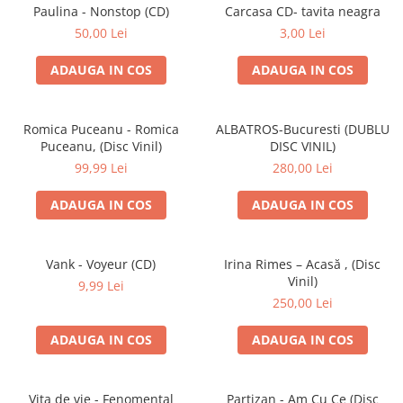
Discuri vinil 7' (mici)
Patriotice
Patriotice
Viniluri Românești
Paulina - Nonstop (CD)
Carcasa CD- tavita neagra
Colecția Electrecord
50,00 Lei
3,00 Lei
ADAUGA IN COS
ADAUGA IN COS
Romica Puceanu - Romica
ALBATROS-Bucuresti (DUBLU
Puceanu, (Disc Vinil)
DISC VINIL)
99,99 Lei
280,00 Lei
ADAUGA IN COS
ADAUGA IN COS
Vank - Voyeur (CD)
Irina Rimes – Acasă , (Disc
Vinil)
9,99 Lei
250,00 Lei
ADAUGA IN COS
ADAUGA IN COS
Vița de vie - Fenomental
Partizan - Am Cu Ce (Disc