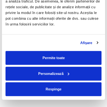
a analiza traficul. De asemenea, le oferim partenerilor de 
R.E.M. - Monster , (CD)
Mădălina Manole - Dulce De
rețele sociale, de publicitate și de analize informații cu 
Tot, (CD)
29,99 Lei
privire la modul în care folosiți site-ul nostru. Aceștia le 
99,99 Lei
pot combina cu alte informații oferite de dvs. sau culese 
ADAUGA IN COS
ADAUGA IN COS
în urma folosirii serviciilor lor.
Taraful de la Vărbilău –
Fugees - The Score (CD)
Afişare
Povestea de la Vărbilău – -
50,00 Lei
Electrecord, (Disc Vinil)
189,00 Lei
Permite toate
ADAUGA IN COS
ADAUGA IN COS
Personalizează
Cargo- Spiritus Sanctus (Editie
Partizan - Am Cu Ce (Disc
Aniversara) (Disc Vinil)
Vinil)
150,00 Lei
220,00 Lei
Respinge
ADAUGA IN COS
ADAUGA IN COS