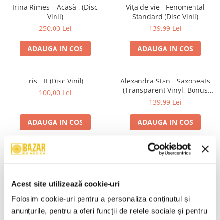
Irina Rimes – Acasă , (Disc
Vița de vie - Fenomental
Vinil)
Standard (Disc Vinil)
250,00 Lei
139,99 Lei
ADAUGA IN COS
ADAUGA IN COS
Iris - II (Disc Vinil)
Alexandra Stan - Saxobeats
(Transparent Vinyl, Bonus
100,00 Lei
Tracks) ) (Disc Vinil)
139,99 Lei
ADAUGA IN COS
ADAUGA IN COS
Unknown Artist - Povești ,
Genesis - We Can't Dance,
(Casetă Audio)
(CD)
19,99 Lei
24,99 Lei
Acest site utilizează cookie-uri
ADAUGA IN COS
ADAUGA IN COS
Folosim cookie-uri pentru a personaliza conținutul și 
anunțurile, pentru a oferi funcții de rețele sociale și pentru 