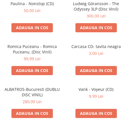
Discuri vinil 7' (mici)
Patriotice
Patriotice
Viniluri Românești
Paulina - Nonstop (CD)
Ludwig Göransson - The
Colecția Electrecord
Odyssey 3LP (Disc Vinil)
50,00 Lei
300,00 Lei
ADAUGA IN COS
ADAUGA IN COS
Romica Puceanu - Romica
Carcasa CD- tavita neagra
Puceanu, (Disc Vinil)
3,00 Lei
99,99 Lei
ADAUGA IN COS
ADAUGA IN COS
ALBATROS-Bucuresti (DUBLU
Vank - Voyeur (CD)
DISC VINIL)
9,99 Lei
280,00 Lei
ADAUGA IN COS
ADAUGA IN COS