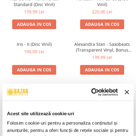
Standard (Disc Vinil)
Vinil)
139,99 Lei
220,00 Lei
ADAUGA IN COS
ADAUGA IN COS
Iris - II (Disc Vinil)
Alexandra Stan - Saxobeats
(Transparent Vinyl, Bonus
100,00 Lei
Tracks) ) (Disc Vinil)
139,99 Lei
ADAUGA IN COS
ADAUGA IN COS
Unknown Artist - Povești ,
Genesis - We Can't Dance,
(Casetă Audio)
(CD)
19,99 Lei
24,99 Lei
Acest site utilizează cookie-uri
ADAUGA IN COS
ADAUGA IN COS
Folosim cookie-uri pentru a personaliza conținutul și 
anunțurile, pentru a oferi funcții de rețele sociale și pentru 
R.E.M. - Monster , (CD)
Irina Rimes – Origini , (Disc