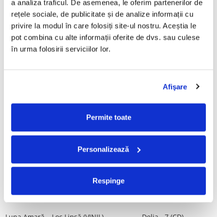
a analiza traficul. De asemenea, le oferim partenerilor de 
Vinil)
29,99 Lei
rețele sociale, de publicitate și de analize informații cu 
250,00 Lei
privire la modul în care folosiți site-ul nostru. Aceștia le 
pot combina cu alte informații oferite de dvs. sau culese 
ADAUGA IN COS
ADAUGA IN COS
în urma folosirii serviciilor lor.
Mădălina Manole - Dulce De
Taraful de la Vărbilău –
Tot, (CD)
Povestea de la Vărbilău – -
Afişare
Electrecord, (Disc Vinil)
99,99 Lei
189,00 Lei
ADAUGA IN COS
ADAUGA IN COS
Permite toate
Fugees - The Score (CD)
Cargo- Spiritus Sanctus (Editie
Personalizează
Aniversara) (Disc Vinil)
50,00 Lei
150,00 Lei
Respinge
ADAUGA IN COS
ADAUGA IN COS
Luna Amară – Loc Lipsă (VINIL)
Delia - 7 (CD)