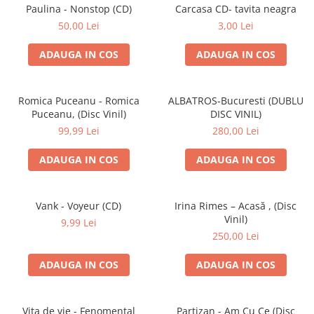
Discuri vinil 7' (mici)
Patriotice
Patriotice
Viniluri Românești
Paulina - Nonstop (CD)
Carcasa CD- tavita neagra
Colecția Electrecord
50,00 Lei
3,00 Lei
ADAUGA IN COS
ADAUGA IN COS
Romica Puceanu - Romica
ALBATROS-Bucuresti (DUBLU
Puceanu, (Disc Vinil)
DISC VINIL)
99,99 Lei
280,00 Lei
ADAUGA IN COS
ADAUGA IN COS
Vank - Voyeur (CD)
Irina Rimes – Acasă , (Disc
Vinil)
9,99 Lei
250,00 Lei
ADAUGA IN COS
ADAUGA IN COS
Vița de vie - Fenomental
Partizan - Am Cu Ce (Disc