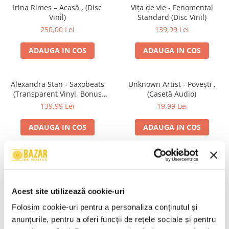
Irina Rimes – Acasă , (Disc
Vița de vie - Fenomental
Vinil)
Standard (Disc Vinil)
250,00 Lei
139,99 Lei
ADAUGA IN COS
ADAUGA IN COS
Alexandra Stan - Saxobeats
Unknown Artist - Povești ,
(Transparent Vinyl, Bonus
(Casetă Audio)
Tracks) ) (Disc Vinil)
139,99 Lei
19,99 Lei
ADAUGA IN COS
ADAUGA IN COS
Genesis - We Can't Dance,
R.E.M. - Monster , (CD)
(CD)
29,99 Lei
24,99 Lei
Acest site utilizează cookie-uri
ADAUGA IN COS
ADAUGA IN COS
Folosim cookie-uri pentru a personaliza conținutul și 
anunțurile, pentru a oferi funcții de rețele sociale și pentru 