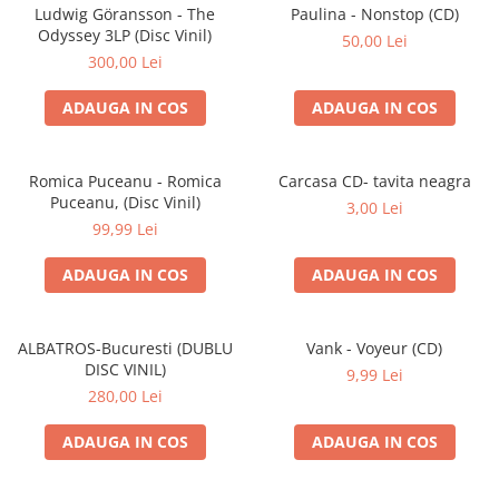
Discuri vinil 7' (mici)
Patriotice
Patriotice
Viniluri Românești
Ludwig Göransson - The
Paulina - Nonstop (CD)
Colecția Electrecord
Odyssey 3LP (Disc Vinil)
50,00 Lei
300,00 Lei
ADAUGA IN COS
ADAUGA IN COS
Romica Puceanu - Romica
Carcasa CD- tavita neagra
Puceanu, (Disc Vinil)
3,00 Lei
99,99 Lei
ADAUGA IN COS
ADAUGA IN COS
ALBATROS-Bucuresti (DUBLU
Vank - Voyeur (CD)
DISC VINIL)
9,99 Lei
280,00 Lei
ADAUGA IN COS
ADAUGA IN COS