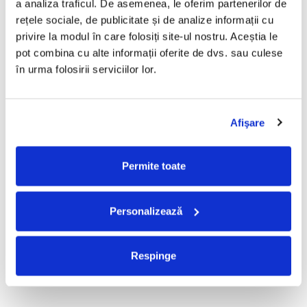
a analiza traficul. De asemenea, le oferim partenerilor de 
Mădălina Manole - Dulce De
Taraful de la Vărbilău –
rețele sociale, de publicitate și de analize informații cu 
Tot, (CD)
Povestea de la Vărbilău – -
privire la modul în care folosiți site-ul nostru. Aceștia le 
Electrecord, (Disc Vinil)
99,99 Lei
189,00 Lei
pot combina cu alte informații oferite de dvs. sau culese 
ADAUGA IN COS
ADAUGA IN COS
în urma folosirii serviciilor lor.
Fugees - The Score (CD)
Cargo- Spiritus Sanctus (Editie
Afişare
Aniversara) (Disc Vinil)
50,00 Lei
150,00 Lei
Permite toate
ADAUGA IN COS
ADAUGA IN COS
Personalizează
Partizan - Am Cu Ce (Disc
Iris - II (Disc Vinil)
Vinil)
100,00 Lei
220,00 Lei
Respinge
ADAUGA IN COS
ADAUGA IN COS