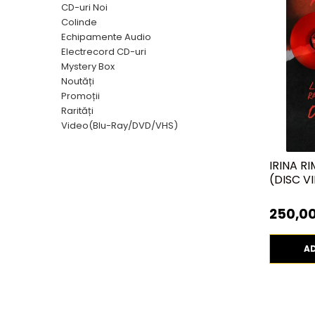
Discuri vinil 7' (mici)
Patriotice
Patriotice
Viniluri Românești
CD-uri Noi
Colecția Electrecord
Colinde
Echipamente Audio
Electrecord CD-uri
Mystery Box
Noutăți
Promoții
Rarități
Video(Blu-Ray/DVD/VHS)
IRINA RI
(DISC VI
250,00
A