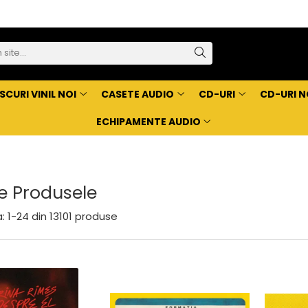
SCURI VINIL NOI
CASETE AUDIO
CD-URI
CD-URI N
ECHIPAMENTE AUDIO
e Produsele
:
1-
24
din
13101
produse