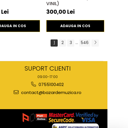
VINIL)
 Lei
300,00 Lei
DAUGA IN COS
ADAUGA IN COS
1
2
3
...
546
SUPORT CLIENTI
09:00-17:00
0755100402
contact@bazardemuzica.ro