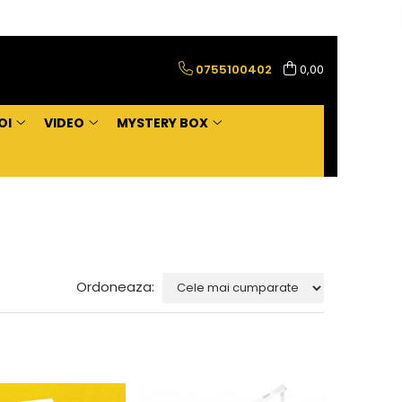
0755100402
0,00
OI
VIDEO
MYSTERY BOX
Ordoneaza: