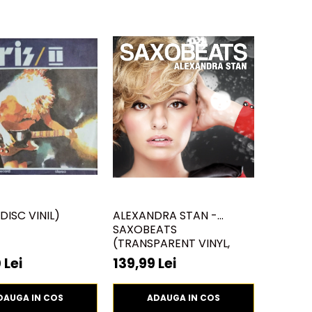
 (DISC VINIL)
ALEXANDRA STAN -
SAXOBEATS
(TRANSPARENT VINYL,
BONUS TRACKS) ) (DISC
 Lei
139,99 Lei
VINIL)
DAUGA IN COS
ADAUGA IN COS