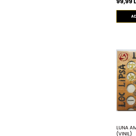
99,99 L
A
LUNA AM
(VINIL)