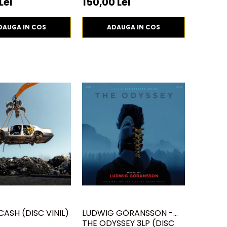
Lei
150,00 Lei
DAUGA IN COS
ADAUGA IN COS
DCASH (DISC VINIL)
LUDWIG GÖRANSSON -
THE ODYSSEY 3LP (DISC