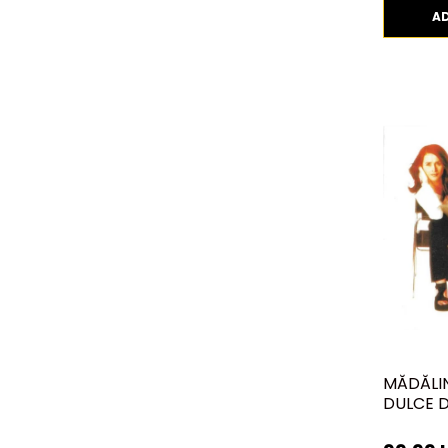
A
MĂDĂLI
DULCE D