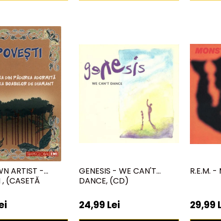
N ARTIST -
GENESIS - WE CAN'T
R.E.M. 
 , (CASETĂ
DANCE, (CD)
ei
24,99 Lei
29,99 