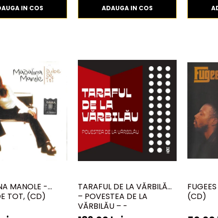
DAUGA IN COS
ADAUGA IN COS
A
NA MANOLE -
TARAFUL DE LA VĂRBILĂU
FUGEES
E TOT, (CD)
– POVESTEA DE LA
(CD)
VĂRBILĂU – -
ELECTRECORD, (DISC