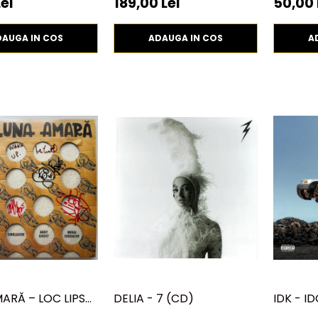
ei
189,00 Lei
50,00 
VINIL)
DAUGA IN COS
ADAUGA IN COS
A
ARĂ – LOC LIPSĂ
DELIA - 7 (CD)
IDK - I