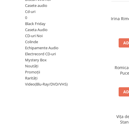
Discuri vinil 7' (mici)
Patriotice
Patriotice
Viniluri Românești
Casete audio
Colecția Electrecord
Cd-uri
0
Irina Rim
Black Friday
Caseta Audio
CD-uri Noi
Colinde
AD
Echipamente Audio
Electrecord CD-uri
Mystery Box
Noutăți
Romica
Promoții
Puce
Rarități
Video(Blu-Ray/DVD/VHS)
AD
Vița d
Stan