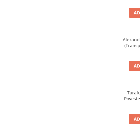
AD
Alexand
(Transp
Trac
AD
Tarafu
Povestea
Electr
AD