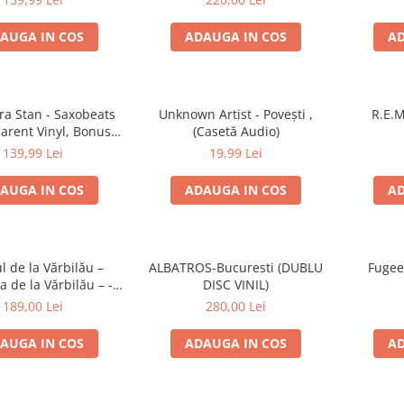
AUGA IN COS
ADAUGA IN COS
AD
ra Stan - Saxobeats
Unknown Artist - Povești ,
R.E.M
arent Vinyl, Bonus
(Casetă Audio)
ks) ) (Disc Vinil)
139,99 Lei
19,99 Lei
AUGA IN COS
ADAUGA IN COS
AD
l de la Vărbilău –
ALBATROS-Bucuresti (DUBLU
Fugee
 de la Vărbilău – -
DISC VINIL)
ecord, (Disc Vinil)
189,00 Lei
280,00 Lei
AUGA IN COS
ADAUGA IN COS
AD