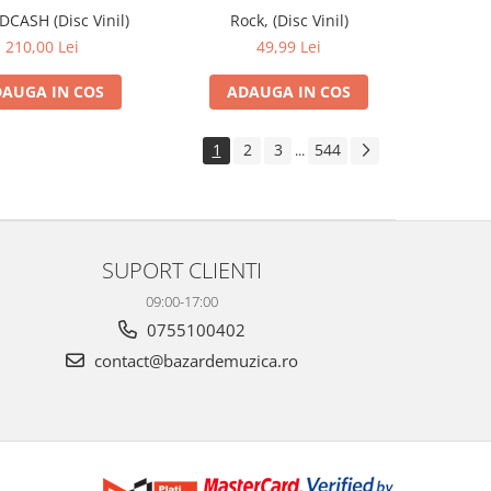
IDCASH (Disc Vinil)
Rock, (Disc Vinil)
210,00 Lei
49,99 Lei
AUGA IN COS
ADAUGA IN COS
1
2
3
544
...
SUPORT CLIENTI
09:00-17:00
0755100402
contact@bazardemuzica.ro