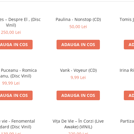
es – Despre El , (Disc
Paulina - Nonstop (CD)
Tomis 
Vinil)
50,00 Lei
250,00 Lei
AUGA IN COS
ADAUGA IN COS
AD
 Puceanu - Romica
Vank - Voyeur (CD)
Irina R
anu, (Disc Vinil)
9,99 Lei
99,99 Lei
AUGA IN COS
ADAUGA IN COS
AD
e vie - Fenomental
Vița De Vie – În Corzi (Live
Partiz
dard (Disc Vinil)
Awake) (VINIL)
139,99 Lei
220,00 Lei