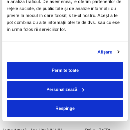
a analiza traficul. De asemenea, le oferim partenerilor de 
Vinil)
29,99 Lei
rețele sociale, de publicitate și de analize informații cu 
250,00 Lei
privire la modul în care folosiți site-ul nostru. Aceștia le 
pot combina cu alte informații oferite de dvs. sau culese 
ADAUGA IN COS
ADAUGA IN COS
în urma folosirii serviciilor lor.
Mădălina Manole - Dulce De
Taraful de la Vărbilău –
Tot, (CD)
Povestea de la Vărbilău – -
Afişare
Electrecord, (Disc Vinil)
99,99 Lei
189,00 Lei
ADAUGA IN COS
ADAUGA IN COS
Permite toate
Fugees - The Score (CD)
Cargo- Spiritus Sanctus (Editie
Personalizează
Aniversara) (Disc Vinil)
50,00 Lei
150,00 Lei
Respinge
ADAUGA IN COS
ADAUGA IN COS
Luna Amară – Loc Lipsă (VINIL)
Delia - 7 (CD)