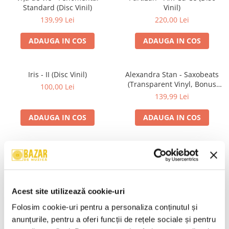
Standard (Disc Vinil)
Vinil)
139,99 Lei
220,00 Lei
ADAUGA IN COS
ADAUGA IN COS
Iris - II (Disc Vinil)
Alexandra Stan - Saxobeats
(Transparent Vinyl, Bonus
100,00 Lei
Tracks) ) (Disc Vinil)
139,99 Lei
ADAUGA IN COS
ADAUGA IN COS
Unknown Artist - Povești ,
Genesis - We Can't Dance,
(Casetă Audio)
(CD)
19,99 Lei
24,99 Lei
Acest site utilizează cookie-uri
ADAUGA IN COS
ADAUGA IN COS
Folosim cookie-uri pentru a personaliza conținutul și 
anunțurile, pentru a oferi funcții de rețele sociale și pentru 
R.E.M. - Monster , (CD)
Irina Rimes – Origini , (Disc