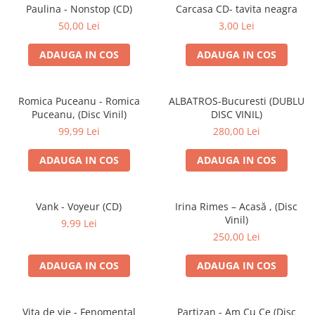
Discuri vinil 7' (mici)
Patriotice
Patriotice
Viniluri Românești
Paulina - Nonstop (CD)
Carcasa CD- tavita neagra
Colecția Electrecord
50,00 Lei
3,00 Lei
ADAUGA IN COS
ADAUGA IN COS
Romica Puceanu - Romica
ALBATROS-Bucuresti (DUBLU
Puceanu, (Disc Vinil)
DISC VINIL)
99,99 Lei
280,00 Lei
ADAUGA IN COS
ADAUGA IN COS
Vank - Voyeur (CD)
Irina Rimes – Acasă , (Disc
Vinil)
9,99 Lei
250,00 Lei
ADAUGA IN COS
ADAUGA IN COS
Vița de vie - Fenomental
Partizan - Am Cu Ce (Disc