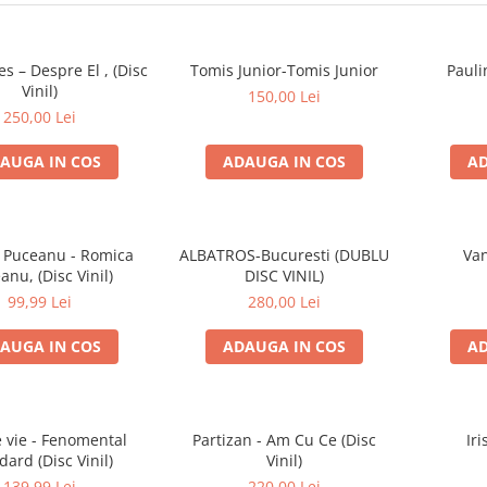
es – Despre El , (Disc
Tomis Junior-Tomis Junior
Pauli
Vinil)
150,00 Lei
250,00 Lei
AUGA IN COS
ADAUGA IN COS
AD
 Puceanu - Romica
ALBATROS-Bucuresti (DUBLU
Van
anu, (Disc Vinil)
DISC VINIL)
99,99 Lei
280,00 Lei
AUGA IN COS
ADAUGA IN COS
AD
e vie - Fenomental
Partizan - Am Cu Ce (Disc
Iri
dard (Disc Vinil)
Vinil)
139,99 Lei
220,00 Lei