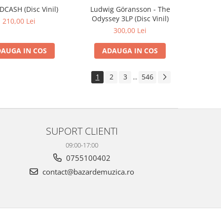
IDCASH (Disc Vinil)
Ludwig Göransson - The
Odyssey 3LP (Disc Vinil)
210,00 Lei
300,00 Lei
AUGA IN COS
ADAUGA IN COS
1
2
3
546
...
SUPORT CLIENTI
09:00-17:00
0755100402
contact@bazardemuzica.ro