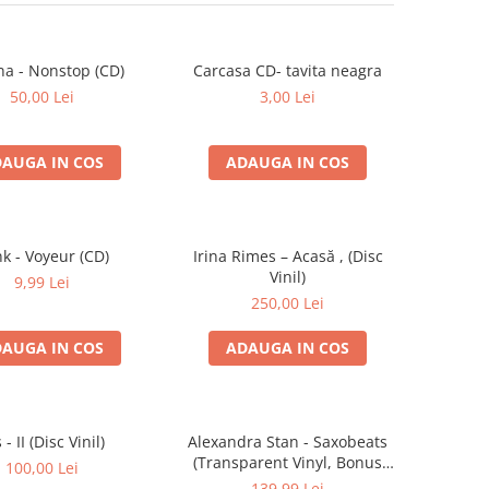
na - Nonstop (CD)
Carcasa CD- tavita neagra
50,00 Lei
3,00 Lei
AUGA IN COS
ADAUGA IN COS
k - Voyeur (CD)
Irina Rimes – Acasă , (Disc
Vinil)
9,99 Lei
250,00 Lei
AUGA IN COS
ADAUGA IN COS
s - II (Disc Vinil)
Alexandra Stan - Saxobeats
(Transparent Vinyl, Bonus
100,00 Lei
Tracks) ) (Disc Vinil)
139,99 Lei