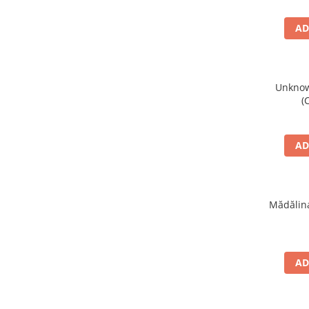
AD
Unknown
(
AD
Mădălina
AD