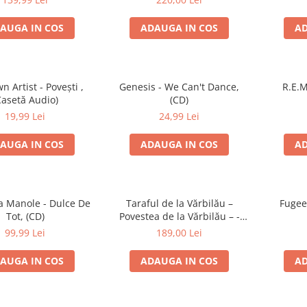
AUGA IN COS
ADAUGA IN COS
AD
 Artist - Povești ,
Genesis - We Can't Dance,
R.E.M
Casetă Audio)
(CD)
19,99 Lei
24,99 Lei
AUGA IN COS
ADAUGA IN COS
AD
 Manole - Dulce De
Taraful de la Vărbilău –
Fugee
Tot, (CD)
Povestea de la Vărbilău – -
Electrecord, (Disc Vinil)
99,99 Lei
189,00 Lei
AUGA IN COS
ADAUGA IN COS
AD