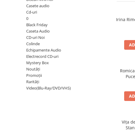
Discuri vinil 7' (mici)
Patriotice
Patriotice
Viniluri Românești
Casete audio
Colecția Electrecord
Cd-uri
0
Irina Rim
Black Friday
Caseta Audio
CD-uri Noi
Colinde
AD
Echipamente Audio
Electrecord CD-uri
Mystery Box
Noutăți
Romica
Promoții
Puce
Rarități
Video(Blu-Ray/DVD/VHS)
AD
Vița d
Stan