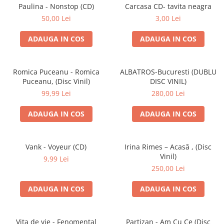
Discuri vinil 7' (mici)
Patriotice
Patriotice
Viniluri Românești
Paulina - Nonstop (CD)
Carcasa CD- tavita neagra
Colecția Electrecord
50,00 Lei
3,00 Lei
ADAUGA IN COS
ADAUGA IN COS
Romica Puceanu - Romica
ALBATROS-Bucuresti (DUBLU
Puceanu, (Disc Vinil)
DISC VINIL)
99,99 Lei
280,00 Lei
ADAUGA IN COS
ADAUGA IN COS
Vank - Voyeur (CD)
Irina Rimes – Acasă , (Disc
Vinil)
9,99 Lei
250,00 Lei
ADAUGA IN COS
ADAUGA IN COS
Vița de vie - Fenomental
Partizan - Am Cu Ce (Disc