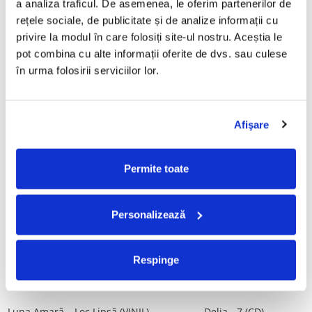
a analiza traficul. De asemenea, le oferim partenerilor de 
Vinil)
29,99 Lei
rețele sociale, de publicitate și de analize informații cu 
250,00 Lei
privire la modul în care folosiți site-ul nostru. Aceștia le 
pot combina cu alte informații oferite de dvs. sau culese 
ADAUGA IN COS
ADAUGA IN COS
în urma folosirii serviciilor lor.
Mădălina Manole - Dulce De
Taraful de la Vărbilău –
Tot, (CD)
Povestea de la Vărbilău – -
Afişare
Electrecord, (Disc Vinil)
99,99 Lei
189,00 Lei
ADAUGA IN COS
ADAUGA IN COS
Permite toate
Fugees - The Score (CD)
Cargo- Spiritus Sanctus (Editie
Personalizează
Aniversara) (Disc Vinil)
50,00 Lei
150,00 Lei
Respinge
ADAUGA IN COS
ADAUGA IN COS
Luna Amară – Loc Lipsă (VINIL)
Delia - 7 (CD)