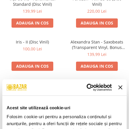
Standard (Disc Vinil)
Vinil)
139,99 Lei
220,00 Lei
ADAUGA IN COS
ADAUGA IN COS
Iris - II (Disc Vinil)
Alexandra Stan - Saxobeats
(Transparent Vinyl, Bonus
100,00 Lei
Tracks) ) (Disc Vinil)
139,99 Lei
ADAUGA IN COS
ADAUGA IN COS
Unknown Artist - Povești ,
Genesis - We Can't Dance,
(Casetă Audio)
(CD)
19,99 Lei
24,99 Lei
Acest site utilizează cookie-uri
ADAUGA IN COS
ADAUGA IN COS
Folosim cookie-uri pentru a personaliza conținutul și 
anunțurile, pentru a oferi funcții de rețele sociale și pentru 
R.E.M. - Monster , (CD)
Irina Rimes – Origini , (Disc