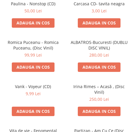
Discuri vinil 7' (mici)
Patriotice
Patriotice
Viniluri Românești
Paulina - Nonstop (CD)
Carcasa CD- tavita neagra
Colecția Electrecord
50,00 Lei
3,00 Lei
ADAUGA IN COS
ADAUGA IN COS
Romica Puceanu - Romica
ALBATROS-Bucuresti (DUBLU
Puceanu, (Disc Vinil)
DISC VINIL)
99,99 Lei
280,00 Lei
ADAUGA IN COS
ADAUGA IN COS
Vank - Voyeur (CD)
Irina Rimes – Acasă , (Disc
Vinil)
9,99 Lei
250,00 Lei
ADAUGA IN COS
ADAUGA IN COS
Vița de vie - Fenomental
Partizan - Am Cu Ce (Disc