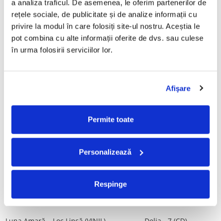
a analiza traficul. De asemenea, le oferim partenerilor de 
Vinil)
29,99 Lei
rețele sociale, de publicitate și de analize informații cu 
250,00 Lei
privire la modul în care folosiți site-ul nostru. Aceștia le 
pot combina cu alte informații oferite de dvs. sau culese 
ADAUGA IN COS
ADAUGA IN COS
în urma folosirii serviciilor lor.
Mădălina Manole - Dulce De
Taraful de la Vărbilău –
Tot, (CD)
Povestea de la Vărbilău – -
Afişare
Electrecord, (Disc Vinil)
99,99 Lei
189,00 Lei
ADAUGA IN COS
ADAUGA IN COS
Permite toate
Fugees - The Score (CD)
Cargo- Spiritus Sanctus (Editie
Personalizează
Aniversara) (Disc Vinil)
50,00 Lei
150,00 Lei
Respinge
ADAUGA IN COS
ADAUGA IN COS
Luna Amară – Loc Lipsă (VINIL)
Delia - 7 (CD)