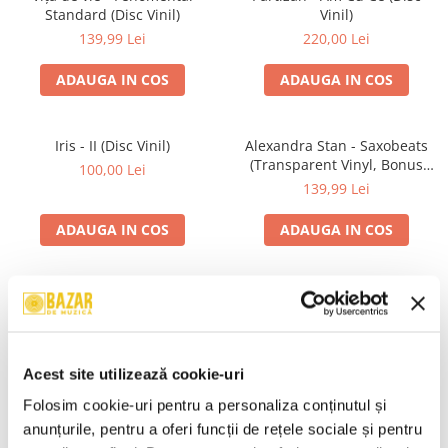
Standard (Disc Vinil)
Vinil)
139,99 Lei
220,00 Lei
ADAUGA IN COS
ADAUGA IN COS
Iris - II (Disc Vinil)
Alexandra Stan - Saxobeats
(Transparent Vinyl, Bonus
100,00 Lei
Tracks) ) (Disc Vinil)
139,99 Lei
ADAUGA IN COS
ADAUGA IN COS
Unknown Artist - Povești ,
Genesis - We Can't Dance,
(Casetă Audio)
(CD)
19,99 Lei
24,99 Lei
Acest site utilizează cookie-uri
ADAUGA IN COS
ADAUGA IN COS
Folosim cookie-uri pentru a personaliza conținutul și 
anunțurile, pentru a oferi funcții de rețele sociale și pentru 
R.E.M. - Monster , (CD)
Irina Rimes – Origini , (Disc