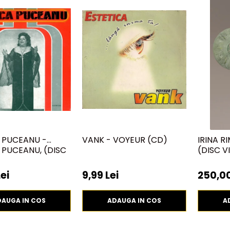
 PUCEANU -
VANK - VOYEUR (CD)
IRINA R
PUCEANU, (DISC
(DISC VI
ei
9,99 Lei
250,00
DAUGA IN COS
ADAUGA IN COS
A