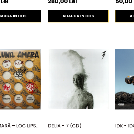
 Lei
280,00 Lei
50,00 
DAUGA IN COS
ADAUGA IN COS
A
ARĂ – LOC LIPSĂ
DELIA - 7 (CD)
IDK - I