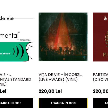
VIE -
VIȚA DE VIE – ÎN CORZI
PARTIZA
NTAL STANDARD
(LIVE AWAKE) (VINIL)
(DISC VI
NIL)
Lei
220,00 Lei
220,00
DAUGA IN COS
ADAUGA IN COS
A