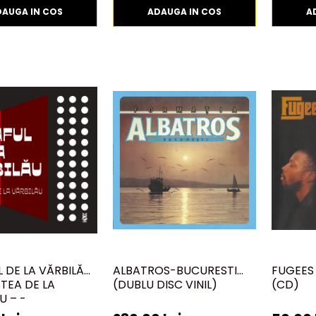
DAUGA IN COS
ADAUGA IN COS
A
 DE LA VĂRBILĂU
ALBATROS-BUCURESTI
FUGEES
TEA DE LA
(DUBLU DISC VINIL)
(CD)
 – -
CORD, (DISC