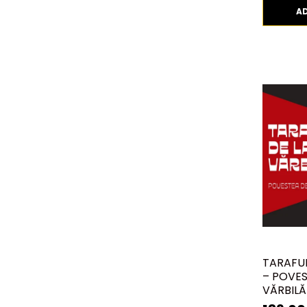
A
TARAFUL
– POVES
VĂRBILĂU
ELECTRE