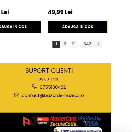
 Lei
49,99 Lei
DAUGA IN COS
ADAUGA IN COS
1
2
3
...
543
SUPORT CLIENTI
09:00-17:00
0755100402
contact@bazardemuzica.ro