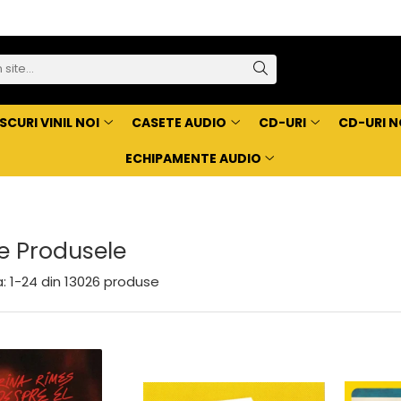
SCURI VINIL NOI
CASETE AUDIO
CD-URI
CD-URI N
ECHIPAMENTE AUDIO
e Produsele
:
1-
24
din
13026
produse