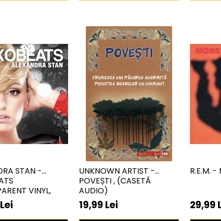
DRA STAN -
UNKNOWN ARTIST -
R.E.M. 
ATS
POVEȘTI , (CASETĂ
ARENT VINYL,
AUDIO)
RACKS) ) (DISC
Lei
19,99 Lei
29,99 