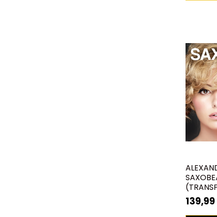
ALEXAN
SAXOBE
(TRANSP
BONUS T
139,99 
VINIL)