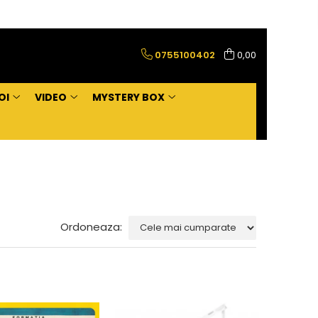
0755100402
0,00
OI
VIDEO
MYSTERY BOX
Ordoneaza: