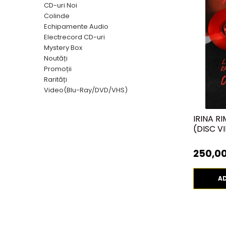
Discuri vinil 7' (mici)
Patriotice
Patriotice
Viniluri Românești
CD-uri Noi
Colecția Electrecord
Colinde
Echipamente Audio
Electrecord CD-uri
Mystery Box
Noutăți
Promoții
Rarități
Video(Blu-Ray/DVD/VHS)
IRINA RI
(DISC VI
250,00
A