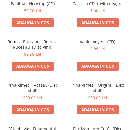
Discuri vinil 7' (mici)
Patriotice
Patriotice
Viniluri Românești
Paulina - Nonstop (CD)
Carcasa CD- tavita neagra
Colecția Electrecord
50,00 Lei
3,00 Lei
ADAUGA IN COS
ADAUGA IN COS
Romica Puceanu - Romica
Vank - Voyeur (CD)
Puceanu, (Disc Vinil)
9,99 Lei
99,99 Lei
ADAUGA IN COS
ADAUGA IN COS
Irina Rimes – Acasă , (Disc
Irina Rimes – Origini , (Disc
Vinil)
Vinil)
250,00 Lei
250,00 Lei
ADAUGA IN COS
ADAUGA IN COS
Vița de vie - Fenomental
Partizan - Am Cu Ce (Disc