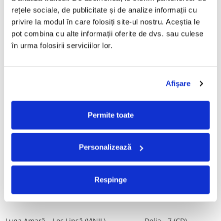
Tot, (CD)
Povestea de la Vărbilău – -
rețele sociale, de publicitate și de analize informații cu 
Electrecord, (Disc Vinil)
99,99 Lei
189,00 Lei
privire la modul în care folosiți site-ul nostru. Aceștia le 
pot combina cu alte informații oferite de dvs. sau culese 
ADAUGA IN COS
ADAUGA IN COS
în urma folosirii serviciilor lor.
ALBATROS-Bucuresti (DUBLU
Fugees - The Score (CD)
DISC VINIL)
Afişare
50,00 Lei
280,00 Lei
ADAUGA IN COS
ADAUGA IN COS
Permite toate
Cargo- Spiritus Sanctus (Editie
Vița De Vie – În Corzi (Live
Personalizează
Aniversara) (Disc Vinil)
Awake) (VINIL)
150,00 Lei
220,00 Lei
Respinge
ADAUGA IN COS
ADAUGA IN COS
Luna Amară – Loc Lipsă (VINIL)
Delia - 7 (CD)