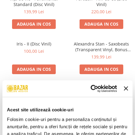
Standard (Disc Vinil)
Vinil)
139,99 Lei
220,00 Lei
ADAUGA IN COS
ADAUGA IN COS
Iris - II (Disc Vinil)
Alexandra Stan - Saxobeats
(Transparent Vinyl, Bonus
100,00 Lei
Tracks) ) (Disc Vinil)
139,99 Lei
ADAUGA IN COS
ADAUGA IN COS
Unknown Artist - Povești ,
R.E.M. - Monster , (CD)
(Casetă Audio)
29,99 Lei
19,99 Lei
Acest site utilizează cookie-uri
ADAUGA IN COS
ADAUGA IN COS
Folosim cookie-uri pentru a personaliza conținutul și 
anunțurile, pentru a oferi funcții de rețele sociale și pentru 
a analiza traficul. De asemenea, le oferim partenerilor de 
Mădălina Manole - Dulce De
Taraful de la Vărbilău –