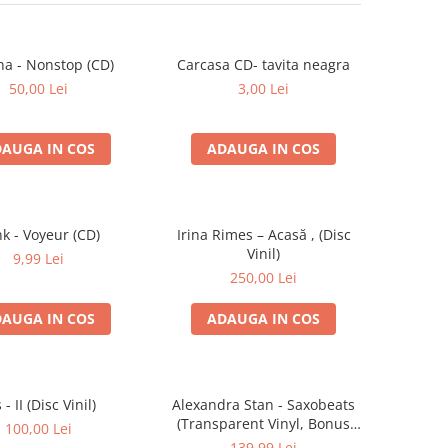
na - Nonstop (CD)
Carcasa CD- tavita neagra
50,00 Lei
3,00 Lei
AUGA IN COS
ADAUGA IN COS
k - Voyeur (CD)
Irina Rimes – Acasă , (Disc
Vinil)
9,99 Lei
250,00 Lei
AUGA IN COS
ADAUGA IN COS
s - II (Disc Vinil)
Alexandra Stan - Saxobeats
(Transparent Vinyl, Bonus
100,00 Lei
Tracks) ) (Disc Vinil)
139,99 Lei