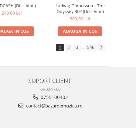
IDCASH (Disc Vinil)
Ludwig Göransson - The
Odyssey 3LP (Disc Vinil)
210,00 Lei
300,00 Lei
AUGA IN COS
ADAUGA IN COS
1
2
3
546
...
SUPORT CLIENTI
09:00-17:00
0755100402
contact@bazardemuzica.ro