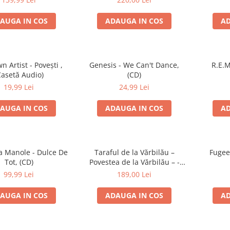
AUGA IN COS
ADAUGA IN COS
AD
 Artist - Povești ,
Genesis - We Can't Dance,
R.E.M
Casetă Audio)
(CD)
19,99 Lei
24,99 Lei
AUGA IN COS
ADAUGA IN COS
AD
 Manole - Dulce De
Taraful de la Vărbilău –
Fugee
Tot, (CD)
Povestea de la Vărbilău – -
Electrecord, (Disc Vinil)
99,99 Lei
189,00 Lei
AUGA IN COS
ADAUGA IN COS
AD