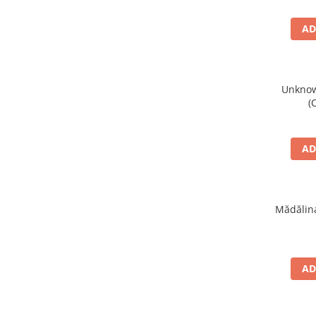
AD
Unknown
(
AD
Mădălina
AD