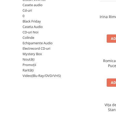
Discuri vinil 7' (mici)
Patriotice
Patriotice
Viniluri Românești
Casete audio
Colecția Electrecord
Cd-uri
0
Irina Rim
Black Friday
Caseta Audio
CD-uri Noi
Colinde
AD
Echipamente Audio
Electrecord CD-uri
Mystery Box
Noutăți
Romica
Promoții
Puce
Rarități
Video(Blu-Ray/DVD/VHS)
AD
Vița d
Stan