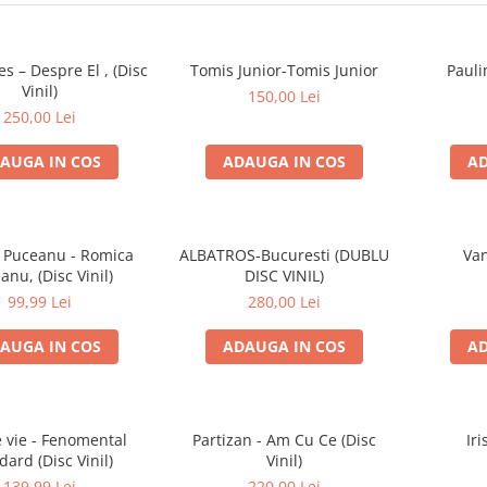
es – Despre El , (Disc
Tomis Junior-Tomis Junior
Pauli
Vinil)
150,00 Lei
250,00 Lei
AUGA IN COS
ADAUGA IN COS
AD
 Puceanu - Romica
ALBATROS-Bucuresti (DUBLU
Van
anu, (Disc Vinil)
DISC VINIL)
99,99 Lei
280,00 Lei
AUGA IN COS
ADAUGA IN COS
AD
e vie - Fenomental
Partizan - Am Cu Ce (Disc
Iri
dard (Disc Vinil)
Vinil)
139,99 Lei
220,00 Lei