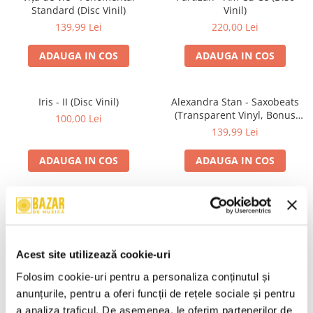
Standard (Disc Vinil)
Vinil)
139,99 Lei
220,00 Lei
ADAUGA IN COS
ADAUGA IN COS
Iris - II (Disc Vinil)
Alexandra Stan - Saxobeats
(Transparent Vinyl, Bonus
100,00 Lei
Tracks) ) (Disc Vinil)
139,99 Lei
ADAUGA IN COS
ADAUGA IN COS
Unknown Artist - Povești ,
R.E.M. - Monster , (CD)
(Casetă Audio)
29,99 Lei
19,99 Lei
Acest site utilizează cookie-uri
ADAUGA IN COS
ADAUGA IN COS
Folosim cookie-uri pentru a personaliza conținutul și 
anunțurile, pentru a oferi funcții de rețele sociale și pentru 
a analiza traficul. De asemenea, le oferim partenerilor de 
Mădălina Manole - Dulce De
Taraful de la Vărbilău –