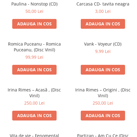
Discuri vinil 7' (mici)
Patriotice
Patriotice
Viniluri Românești
Paulina - Nonstop (CD)
Carcasa CD- tavita neagra
Colecția Electrecord
50,00 Lei
3,00 Lei
ADAUGA IN COS
ADAUGA IN COS
Romica Puceanu - Romica
Vank - Voyeur (CD)
Puceanu, (Disc Vinil)
9,99 Lei
99,99 Lei
ADAUGA IN COS
ADAUGA IN COS
Irina Rimes – Acasă , (Disc
Irina Rimes – Origini , (Disc
Vinil)
Vinil)
250,00 Lei
250,00 Lei
ADAUGA IN COS
ADAUGA IN COS
Vița de vie - Fenomental
Partizan - Am Cu Ce (Disc