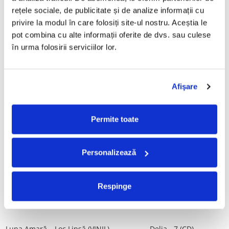
Tot, (CD)
Povestea de la Vărbilău – -
rețele sociale, de publicitate și de analize informații cu 
Electrecord, (Disc Vinil)
99,99 Lei
189,00 Lei
privire la modul în care folosiți site-ul nostru. Aceștia le 
pot combina cu alte informații oferite de dvs. sau culese 
ADAUGA IN COS
ADAUGA IN COS
în urma folosirii serviciilor lor.
ALBATROS-Bucuresti (DUBLU
Fugees - The Score (CD)
DISC VINIL)
Afişare
50,00 Lei
280,00 Lei
ADAUGA IN COS
ADAUGA IN COS
Permite toate
Cargo- Spiritus Sanctus (Editie
Vița De Vie – În Corzi (Live
Personalizează
Aniversara) (Disc Vinil)
Awake) (VINIL)
150,00 Lei
220,00 Lei
Respinge
ADAUGA IN COS
ADAUGA IN COS
Luna Amară – Loc Lipsă (VINIL)
Delia - 7 (CD)