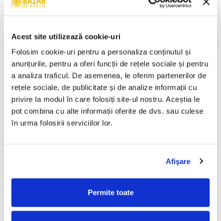
An Lansare:
1975
Stil:
Rock; Pop; Chanson; Pop Rock
Stare Disc:
Near Mint (NM or M-)
Stare Coperta:
Near Mint (NM or M-)
Acest site utilizează cookie-uri
Informatii conformitate produs
Folosim cookie-uri pentru a personaliza conținutul și 
anunțurile, pentru a oferi funcții de rețele sociale și pentru 
Review-uri
(0)
a analiza traficul. De asemenea, le oferim partenerilor de 
rețele sociale, de publicitate și de analize informații cu 
privire la modul în care folosiți site-ul nostru. Aceștia le 
pot combina cu alte informații oferite de dvs. sau culese 
PRODUSE ALTERNATIVE
în urma folosirii serviciilor lor.
Holograf - 2, (Disc Vinil)
Ștefan Hrușcă - La Săvârșitu
-30%
Lumii, (Disc Vinil)
Afişare
69,99 Lei
100,00 Lei
70,00 Lei
Permite toate
ADAUGA IN COS
ADAUGA IN COS