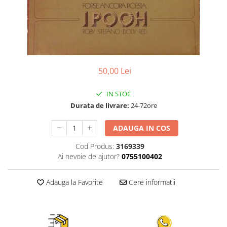
Discuri vinil 7' (mici)
Patriotice
Patriotice
Viniluri Românești
Colecția Electrecord
50,00 Lei
IN STOC
Durata de livrare:
24-72ore
ADAUGA IN COS
Cod Produs:
3169339
Ai nevoie de ajutor?
0755100402
Adauga la Favorite
Cere informatii