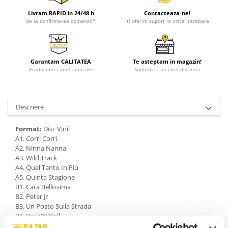
Livram RAPID in 24/48 h
Contacteaza-ne!
de la confirmarea comenzii*
Iti oferim suport la orice intrebare
Garantam CALITATEA
Te asteptam in magazin!
Produselor comercializate
Suntem la un click distanta
Descriere
Format:
Disc Vinil
A1. Corri Corri
A2. Ninna Nanna
A3. Wild Track
A4. Quel Tanto In Più
A5. Quinta Stagione
B1. Cara Bellissima
B2. Peter Jr
B3. Un Posto Sulla Strada
B4. Rock'N'Roll
B5. Forse Ancora Poesia