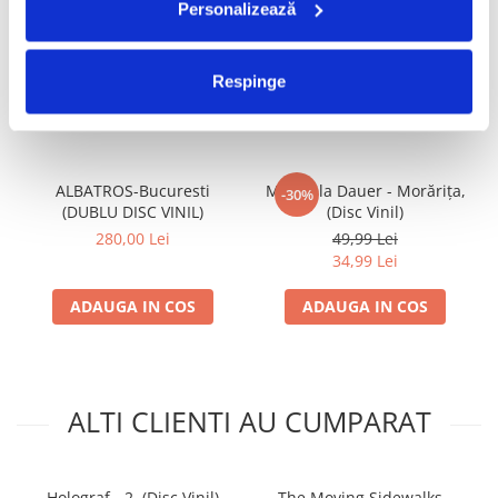
Personalizează
FRECVENT CUMPARATE
Respinge
IMPREUNA
ALBATROS-Bucuresti
Mirabela Dauer - Morărița,
-30%
(DUBLU DISC VINIL)
(Disc Vinil)
280,00 Lei
49,99 Lei
34,99 Lei
ADAUGA IN COS
ADAUGA IN COS
ALTI CLIENTI AU CUMPARAT
Holograf - 2, (Disc Vinil)
The Moving Sidewalks -