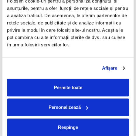
Folosim cookie-uri pentru a personaliza conținutul și 
anunțurile, pentru a oferi funcții de rețele sociale și pentru 
a analiza traficul. De asemenea, le oferim partenerilor de 
rețele sociale, de publicitate și de analize informații cu 
privire la modul în care folosiți site-ul nostru. Aceștia le 
pot combina cu alte informații oferite de dvs. sau culese 
în urma folosirii serviciilor lor.
PARAZIȚII - VIOLENT ,
PARAZIȚII - ÎN FOCURI ,
M
(CASETĂ AUDIO)
(CASETĂ AUDIO)
,
Afişare
499,99 Lei
99
130,00 Lei
349,99 Lei
6
Permite toate
ADAUGA IN COS
ADAUGA IN COS
Personalizează
Respinge
-30%