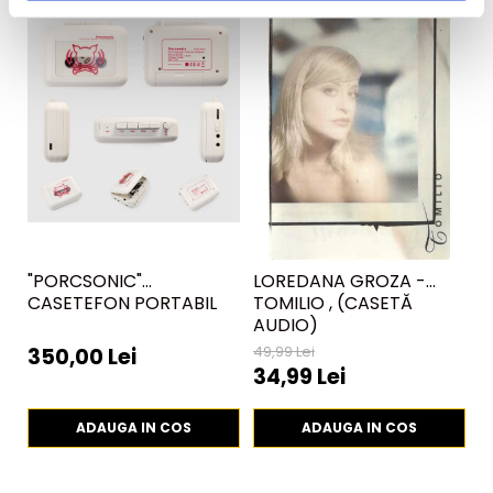
"PORCSONIC"
LOREDANA GROZA -
V
CASETEFON PORTABIL
TOMILIO , (CASETĂ
G
AUDIO)
(
49,99 Lei
350,00 Lei
5
34,99 Lei
ADAUGA IN COS
ADAUGA IN COS