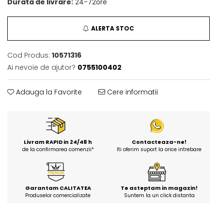
Durata de livrare:
24-72ore
ALERTA STOC
Cod Produs:
10571316
Ai nevoie de ajutor?
0755100402
Adauga la Favorite
Cere informatii
Livram RAPID in 24/48 h
Contacteaza-ne!
de la confirmarea comenzii*
Iti oferim suport la orice intrebare
Garantam CALITATEA
Te asteptam in magazin!
Produselor comercializate
Suntem la un click distanta