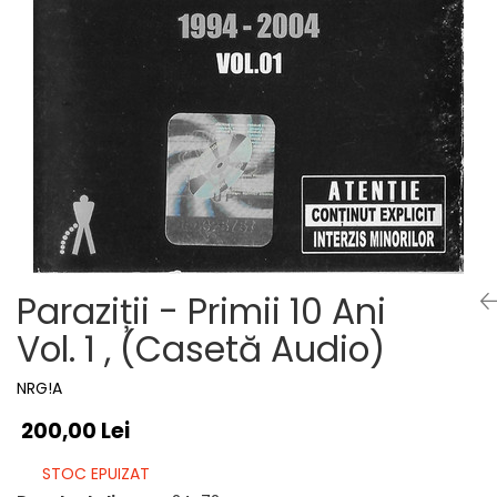
Discuri vinil 7' (mici)
Patriotice
Patriotice
Viniluri Românești
Colecția Electrecord
Paraziții - Primii 10 Ani
Vol. 1 , (Casetă Audio)
NRG!A
200,00 Lei
STOC EPUIZAT