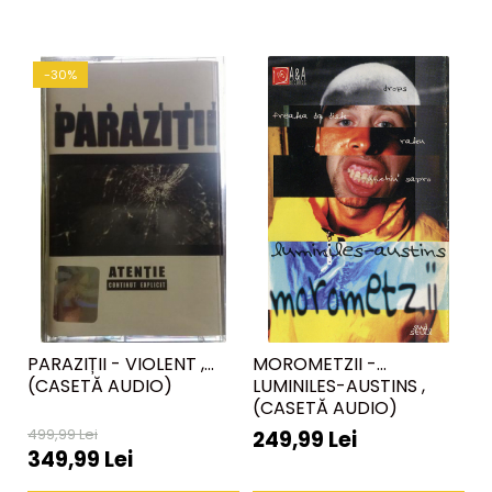
-30%
PARAZIȚII - VIOLENT ,
MOROMETZII -
M
(CASETĂ AUDIO)
LUMINILES-AUSTINS ,
L
(CASETĂ AUDIO)
499,99 Lei
30
249,99 Lei
349,99 Lei
2