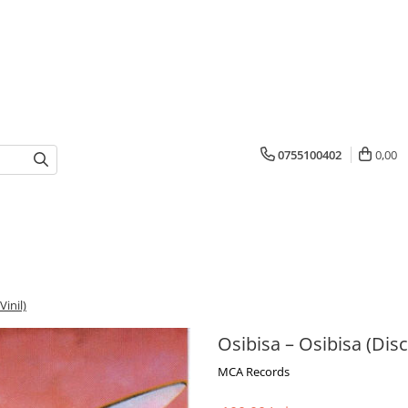
0755100402
0,00
Vinil)
Osibisa – Osibisa (Disc 
MCA Records