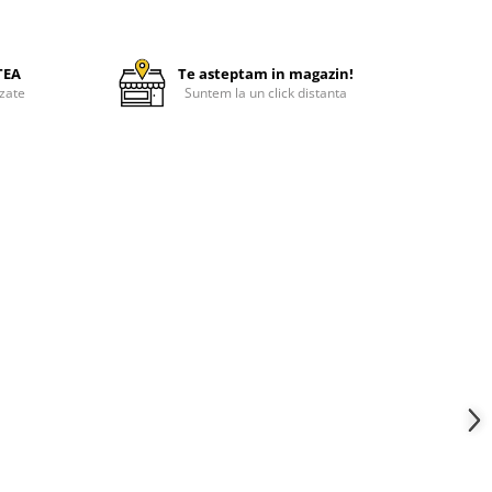
TEA
Te asteptam in magazin!
zate
Suntem la un click distanta