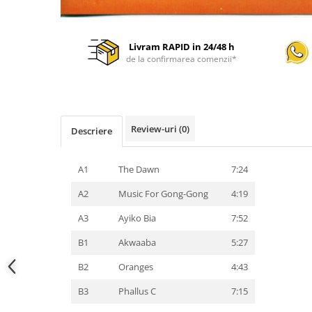
Livram RAPID in 24/48 h
de la confirmarea comenzii*
Review-uri
(0)
Descriere
A1
The Dawn
7:24
A2
Music For Gong-Gong
4:19
A3
Ayiko Bia
7:52
B1
Akwaaba
5:27
B2
Oranges
4:43
B3
Phallus C
7:15