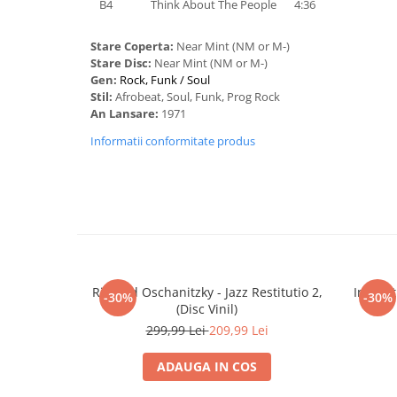
B4
Think About The People
4:36
Stare Coperta:
Near Mint (NM or M-)
Stare Disc:
Near Mint (NM or M-)
Gen:
Rock, Funk / Soul
Stil:
Afrobeat, Soul, Funk, Prog Rock
An Lansare:
1971
Informatii conformitate produs
Richard Oschanitzky - Jazz Restitutio 2,
Intonat
-30%
-30%
(Disc Vinil)
299,99 Lei
209,99 Lei
ADAUGA IN COS