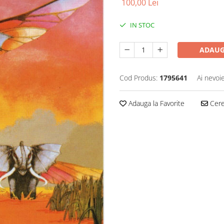
100,00 Lei
IN STOC
ADAUG
Cod Produs:
1795641
Ai nevoi
Adauga la Favorite
Cere 