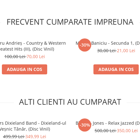
FRECVENT CUMPARATE IMPREUNA
ru Andrieș - Country & Western
Mircea Baniciu - Secunda 1, (Di
-30%
eatest Hits (III), (Disc Vinil)
30,00 Lei
21,00 Lei
100,00 Lei
70,00 Lei
ADAUGA IN COS
ADAUGA IN COS
ALTI CLIENTI AU CUMPARAT
s Dixieland Band - Dixieland-ul
Blank & Jones - Relax Jazzed (Di
-30%
Veșnic Tânăr, (Disc Vinil)
500,00 Lei
350,00 Lei
499,99 Lei
349,99 Lei