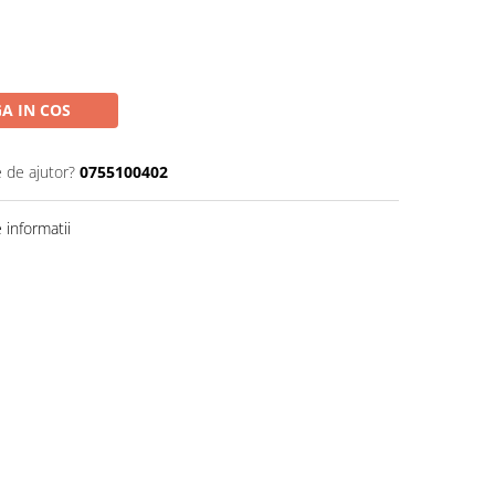
A IN COS
e de ajutor?
0755100402
informatii