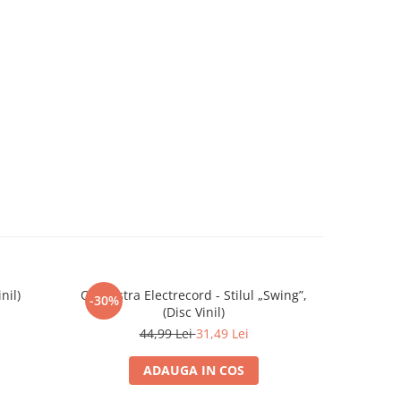
nil)
Orchestra Electrecord - Stilul „Swing”,
Adrian 
-30%
-30%
(Disc Vinil)
V
44,99 Lei
31,49 Lei
ADAUGA IN COS