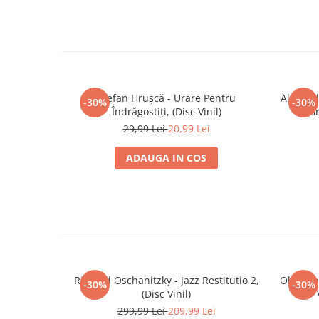
Ștefan Hrușcă - Urare Pentru
Alexand
-30%
-30%
Îndrăgostiți, (Disc Vinil)
Gr
29,99 Lei
20,99 Lei
ADAUGA IN COS
Richard Oschanitzky - Jazz Restitutio 2,
Oldtimer
-30%
-30%
(Disc Vinil)
299,99 Lei
209,99 Lei