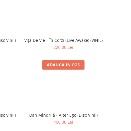
sc Vinil)
Vița De Vie – În Corzi (Live Awake) (VINIL)
Vasile Șe
220,00 Lei
ADAUGA IN COS
sc Vinil)
Dan Mîndrilă - Alter Ego (Disc Vinil)
Chet Baker
Baker P
400,00 Lei