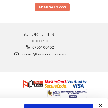
ADAUGA IN COS
SUPORT CLIENTI
09:00-17:00
0755100402
contact@bazardemuzica.ro
Creat cu ❤ și cu 🧠 de Dan Trifan iar
Platforma E-commerce by