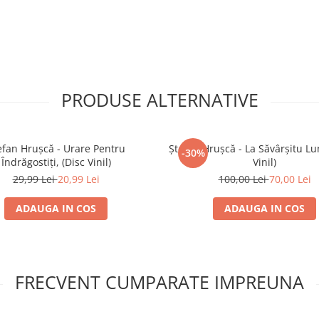
PRODUSE ALTERNATIVE
efan Hrușcă - Urare Pentru
Ștefan Hrușcă - La Săvârșitu Lum
-30%
Îndrăgostiți, (Disc Vinil)
Vinil)
29,99 Lei
20,99 Lei
100,00 Lei
70,00 Lei
ADAUGA IN COS
ADAUGA IN COS
FRECVENT CUMPARATE IMPREUNA