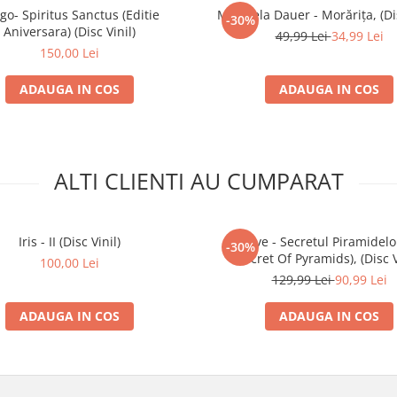
go- Spiritus Sanctus (Editie
Mirabela Dauer - Morărița, (Dis
-30%
Aniversara) (Disc Vinil)
49,99 Lei
34,99 Lei
150,00 Lei
ADAUGA IN COS
ADAUGA IN COS
ALTI CLIENTI AU CUMPARAT
Iris - II (Disc Vinil)
Octave - Secretul Piramidelo
-30%
Secret Of Pyramids), (Disc V
100,00 Lei
129,99 Lei
90,99 Lei
ADAUGA IN COS
ADAUGA IN COS