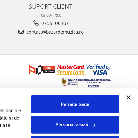
SUPORT CLIENTI
09:00-17:00
0755100402
contact@bazardemuzica.ro
Creat cu ❤ și cu 🧠 de Dan Trifan iar
Platforma E-commerce by
Gomag
Permite toate
le sociale 
ate și de 
Personalizează
 alte 