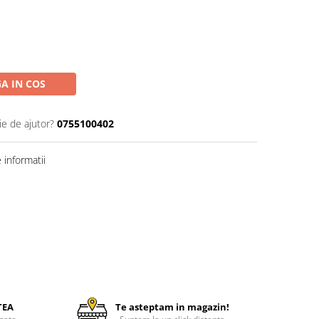
A IN COS
ie de ajutor?
0755100402
informatii
TEA
Te asteptam in magazin!