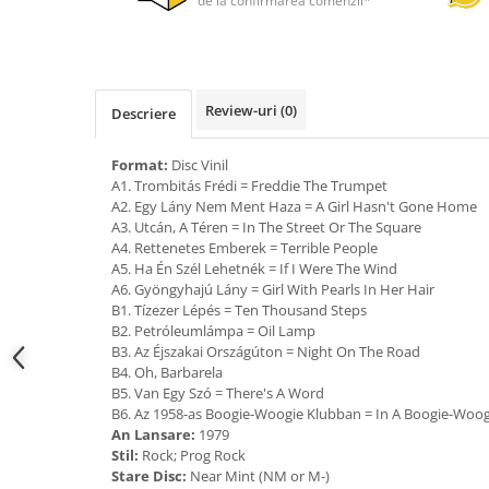
de la confirmarea comenzii*
Review-uri
(0)
Descriere
Format:
Disc Vinil
A1. Trombitás Frédi = Freddie The Trumpet
A2. Egy Lány Nem Ment Haza = A Girl Hasn't Gone Home
A3. Utcán, A Téren = In The Street Or The Square
A4. Rettenetes Emberek = Terrible People
A5. Ha Én Szél Lehetnék = If I Were The Wind
A6. Gyöngyhajú Lány = Girl With Pearls In Her Hair
B1. Tízezer Lépés = Ten Thousand Steps
B2. Petróleumlámpa = Oil Lamp
B3. Az Éjszakai Országúton = Night On The Road
B4. Oh, Barbarela
B5. Van Egy Szó = There's A Word
B6. Az 1958-as Boogie-Woogie Klubban = In A Boogie-Woog
An Lansare:
1979
Stil:
Rock; Prog Rock
Stare Disc:
Near Mint (NM or M-)