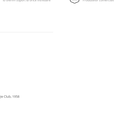
Iti oferim suport la orice intrebare
Produselor comerciali
ie Club, 1958