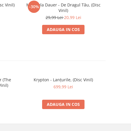
c Vinil)
Mirabela Dauer - De Dragul Tău, (Disc
Angela 
-30%
-30%
Vinil)
D
29,99 Lei
20,99 Lei
ADAUGA IN COS
r (The
Krypton - Lanțurile, (Disc Vinil)
Timpuri N
inil)
699,99 Lei
ADAUGA IN COS