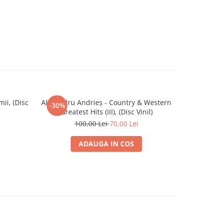
ii, (Disc
Alexandru Andrieș - Country & Western
Alexandru
-30%
-30%
Greatest Hits (III), (Disc Vinil)
100,00 Lei
70,00 Lei
ADAUGA IN COS