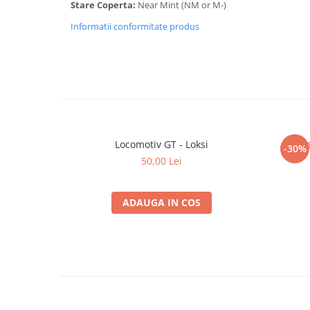
Stare Coperta:
Near Mint (NM or M-)
Informatii conformitate produs
Locomotiv GT - Loksi
Șt
-30%
50,00 Lei
ADAUGA IN COS