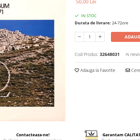
50,00 Lei
IN STOC
Durata de livrare:
24-72ore
ADAUG
Cod Produs:
32648031
Ai nevo
Adauga la Favorite
Cere 
Contacteaza-ne!
Garantam CALITA