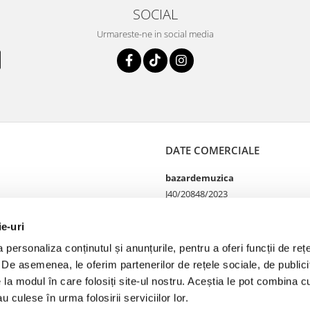
SOCIAL
Urmareste-ne in social media
DATE COMERCIALE
bazardemuzica
J40/20848/2023
49060668
Strada Doctor Louis Pasteur
ie-uri
65
personaliza conținutul și anunțurile, pentru a oferi funcții de rețe
Bucharest, București
. De asemenea, le oferim partenerilor de rețele sociale, de publicit
e la modul în care folosiți site-ul nostru. Aceștia le pot combina cu
u culese în urma folosirii serviciilor lor.