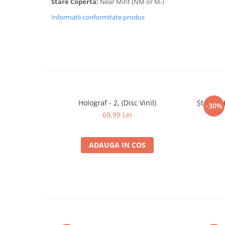
Stare Coperta:
Near Mint (NM or M-)
Informatii conformitate produs
Holograf - 2, (Disc Vinil)
Ștefan H
-30%
69,99 Lei
ADAUGA IN COS