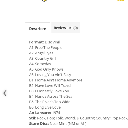
Review-uri
(0)
Descriere
Format:
Disc Vinil
A1. Free The People
A2. Angel Eyes
A3. Country Girl
A4. Someday
A5. God Only Knows
A6. Loving You Ain't Easy
B1. Home Ain't Home Anymore
B2. Have Love Will Travel
B3. I Honestly Love You
B4. Hands Across The Sea
B5. The River's Too Wide
B6. Long Live Love
An Lansare:
1974
Stil:
Rock; Pop; Folk, World, & Country; Country; Pop Rock
Stare Disc:
Near Mint (NM or M-)