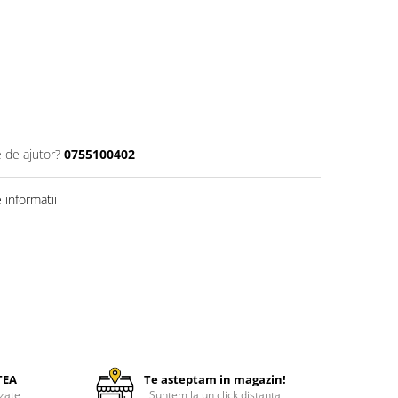
e de ajutor?
0755100402
informatii
TEA
Te asteptam in magazin!
zate
Suntem la un click distanta