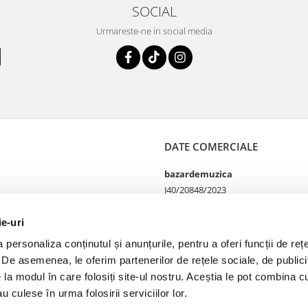
SOCIAL
Urmareste-ne in social media
DATE COMERCIALE
bazardemuzica
J40/20848/2023
49060668
Strada Doctor Louis Pasteur
ie-uri
65
personaliza conținutul și anunțurile, pentru a oferi funcții de rețe
Bucharest, București
. De asemenea, le oferim partenerilor de rețele sociale, de publicit
e la modul în care folosiți site-ul nostru. Aceștia le pot combina cu
u culese în urma folosirii serviciilor lor.