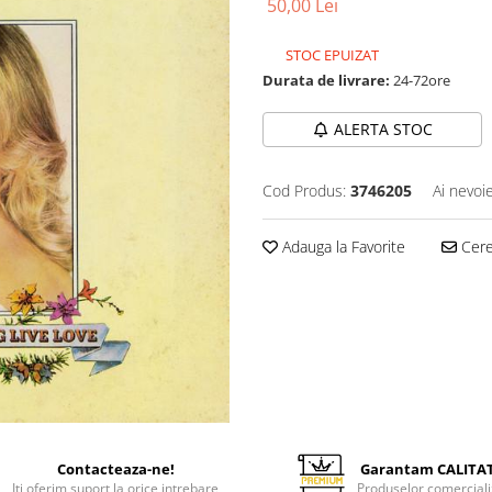
50,00 Lei
STOC EPUIZAT
Durata de livrare:
24-72ore
ALERTA STOC
Cod Produs:
3746205
Ai nevoi
Adauga la Favorite
Cere 
Contacteaza-ne!
Garantam CALITA
Iti oferim suport la orice intrebare
Produselor comerciali