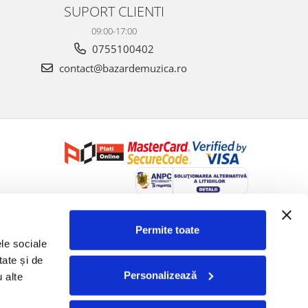
SUPORT CLIENTI
09:00-17:00
0755100402
contact@bazardemuzica.ro
Creat cu ❤ și cu 🧠 de Dan Trifan iar
Platforma E-commerce by
Gomag
Permite toate
le sociale 
ate și de 
Personalizează
 alte 