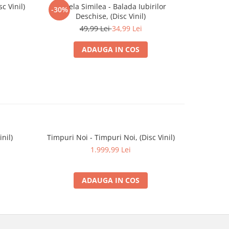
c Vinil)
Angela Similea - Balada Iubirilor
Dan Spăta
-30%
-30%
Deschise, (Disc Vinil)
49,99 Lei
34,99 Lei
ADAUGA IN COS
inil)
Timpuri Noi - Timpuri Noi, (Disc Vinil)
Metrock (3
1.999,99 Lei
ADAUGA IN COS