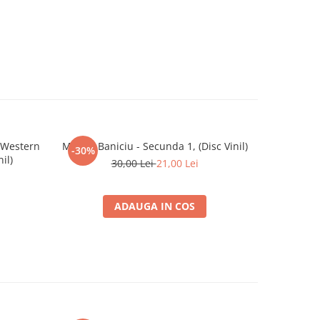
 Western
Mircea Baniciu - Secunda 1, (Disc Vinil)
Vița De Vie
-30%
nil)
30,00 Lei
21,00 Lei
ADAUGA IN COS