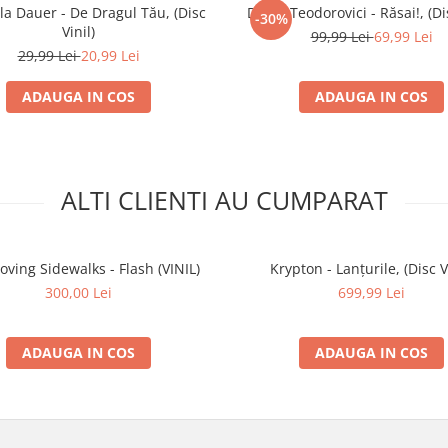
a Dauer - De Dragul Tău, (Disc
Doina Teodorovici - Răsai!, (Dis
-30%
Vinil)
99,99 Lei
69,99 Lei
29,99 Lei
20,99 Lei
ADAUGA IN COS
ADAUGA IN COS
ALTI CLIENTI AU CUMPARAT
ving Sidewalks - Flash (VINIL)
Krypton - Lanțurile, (Disc V
300,00 Lei
699,99 Lei
ADAUGA IN COS
ADAUGA IN COS