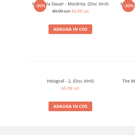
Mirabela Dauer - Morărița, (Disc Vinil)
Mirabel
-30%
-30%
49,99 Lei
34,99 Lei
ADAUGA IN COS
Holograf - 2, (Disc Vinil)
The Mo
69,99 Lei
ADAUGA IN COS