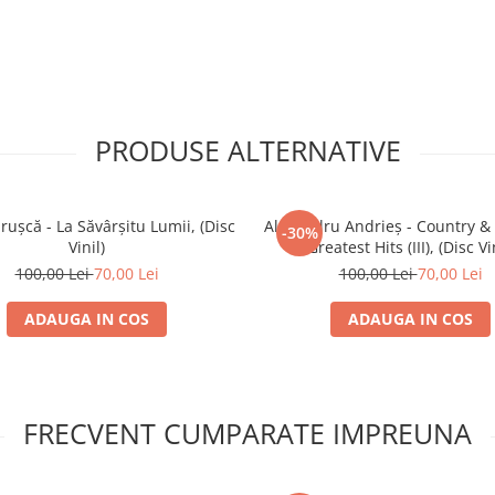
PRODUSE ALTERNATIVE
rușcă - La Săvârșitu Lumii, (Disc
Alexandru Andrieș - Country &
-30%
Vinil)
Greatest Hits (III), (Disc Vi
100,00 Lei
70,00 Lei
100,00 Lei
70,00 Lei
ADAUGA IN COS
ADAUGA IN COS
FRECVENT CUMPARATE IMPREUNA