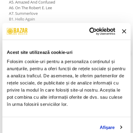
A5. Amazed And Confused
A6. On The Robert E. Lee
A7. Summerlove
B1. Hello Again
B2. Acapulco
B3. Hey Louise
B4. Songs Of Life
B5. Jerusalem
Kol Nidre / My Name Is Yussel (Theme)
Acest site utilizează cookie-uri
B7. America (Reprise)
VEZI MAI MULT
Folosim cookie-uri pentru a personaliza conținutul și 
An Lansare:
1980
anunțurile, pentru a oferi funcții de rețele sociale și pentru 
Stil:
Rock; Stage & Screen; Folk Rock; Soundtrack; Soft Rock
a analiza traficul. De asemenea, le oferim partenerilor de 
Stare Disc:
Near Mint (NM or M-)
Stare Coperta:
Near Mint (NM or M-)
rețele sociale, de publicitate și de analize informații cu 
privire la modul în care folosiți site-ul nostru. Aceștia le 
Informatii conformitate produs
pot combina cu alte informații oferite de dvs. sau culese 
Review-uri
(0)
în urma folosirii serviciilor lor.
Afişare
PRODUSE ALTERNATIVE