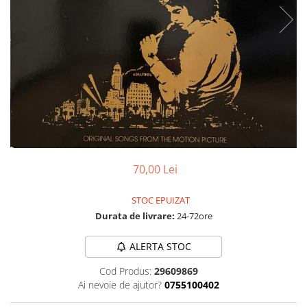
Discuri vinil 7' (mici)
Patriotice
Patriotice
Viniluri Românești
Colecția Electrecord
70,00 Lei
STOC EPUIZAT
Durata de livrare:
24-72ore
ALERTA STOC
Cod Produs:
29609869
Ai nevoie de ajutor?
0755100402