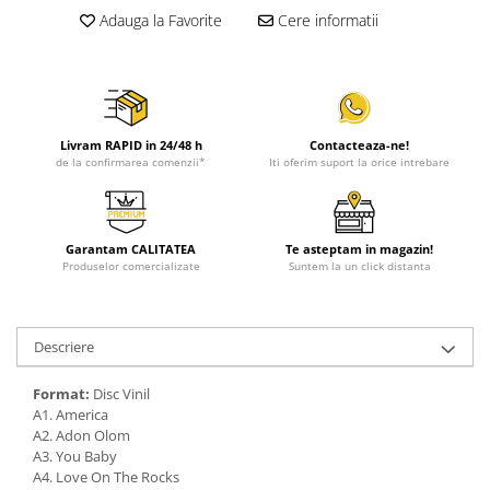
Adauga la Favorite
Cere informatii
Livram RAPID in 24/48 h
Contacteaza-ne!
de la confirmarea comenzii*
Iti oferim suport la orice intrebare
Garantam CALITATEA
Te asteptam in magazin!
Produselor comercializate
Suntem la un click distanta
Descriere
Format:
Disc Vinil
A1. America
A2. Adon Olom
A3. You Baby
A4. Love On The Rocks