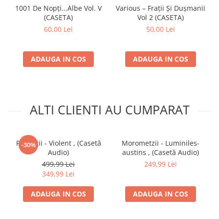
1001 De Nopți...Albe Vol. V
Various – Frații Și Dușmanii
(CASETA)
Vol 2 (CASETA)
60,00 Lei
50,00 Lei
ADAUGA IN COS
ADAUGA IN COS
ALTI CLIENTI AU CUMPARAT
Paraziții - Violent , (Casetă
Morometzii - Luminiles-
-30%
Audio)
austins , (Casetă Audio)
499,99 Lei
249,99 Lei
349,99 Lei
ADAUGA IN COS
ADAUGA IN COS