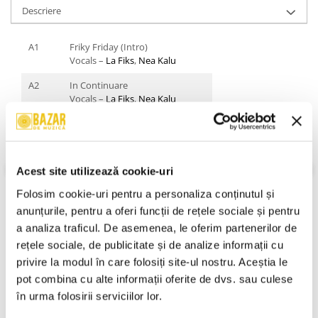
Descriere
A1
Friky Friday (Intro)
Vocals –
La Fiks
,
Nea Kalu
A2
In Continuare
Vocals –
La Fiks
,
Nea Kalu
A3
Mai Ceva Ca Un Dulau
Scratches –
Freaka Da Disk
*
Vocals –
Nea Kalu
Acest site utilizează cookie-uri
A4
Paranghelie Pe Felie
Vocals –
La Fiks
,
Nea Kalu
Folosim cookie-uri pentru a personaliza conținutul și 
anunțurile, pentru a oferi funcții de rețele sociale și pentru 
B5
Oh, Suzana
Vocals –
Emilly
,
La Fiks
,
Nea Kalu
a analiza traficul. De asemenea, le oferim partenerilor de 
VEZI MAI MULT
rețele sociale, de publicitate și de analize informații cu 
Stare Caseta:
Near Mint (NM or M-)
B6
Visand Departe
Stare Coperta:
Near Mint (NM or M-)
privire la modul în care folosiți site-ul nostru. Aceștia le 
Vocals –
Coolgate (2)
,
La Fiks
pot combina cu alte informații oferite de dvs. sau culese 
Informatii conformitate produs
B7
In Continuare (Radio Edit)
în urma folosirii serviciilor lor.
Vocals –
La Fiks
,
Nea Kalu
Review-uri
(0)