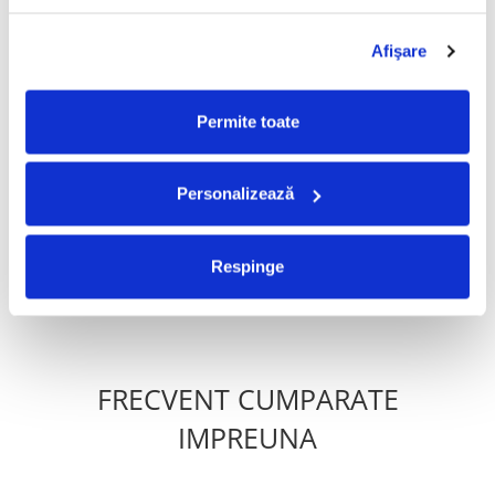
B8
Hai, Pa ! (Outro)
Vocals –
La Fiks
,
Nea Kalu
Afişare
PRODUSE ALTERNATIVE
Permite toate
Misha (40) – Fata Visurilor
Loredana Groza - Lumea E A
-30%
(CASETA)
Mea , (Casetă Audio)
Personalizează
50,00 Lei
99,99 Lei
69,99 Lei
Respinge
ADAUGA IN COS
ADAUGA IN COS
FRECVENT CUMPARATE
IMPREUNA