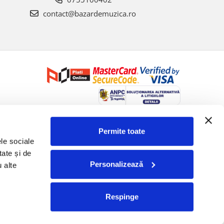
contact@bazardemuzica.ro
Creat cu ❤ și cu 🧠 de Dan Trifan iar
Platforma E-commerce by
Gomag
Permite toate
le sociale 
ate și de 
Personalizează
 alte 
Respinge