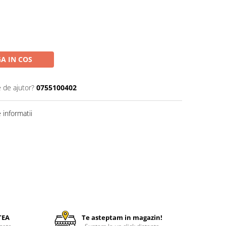
A IN COS
e de ajutor?
0755100402
informatii
TEA
Te asteptam in magazin!