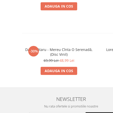
ADAUGA IN COS
Dan Spătaru - Mereu Cînta O Serenadă,
Lor
-30%
(Disc Vinil)
69,99 Lei
48,99 Lei
ADAUGA IN COS
NEWSLETTER
Nu rata ofertele si promotiile noastre