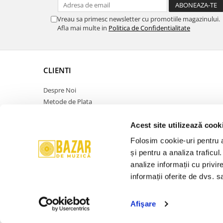
Vreau sa primesc newsletter cu promotiile magazinului.
Afla mai multe in
Politica de Confidentialitate
CLIENTI
Despre Noi
Metode de Plata
Politica de Retur
Politica de Confidentialitate
Acest site utilizează cook
Politica Cookies
Folosim cookie-uri pentru a 
Termeni si Conditii
și pentru a analiza traficul
ANPC
analize informații cu privir
Contact
informații oferite de dvs. sa
Promotie
Afişare