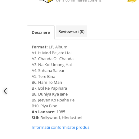
de la confirmarea comenzii*
Review-uri
(0)
Descriere
Format:
LP, Album
A1. Is Mod Pe Jate Hai
A2. Chanda O ! Chanda
A3. Na Koi Umang Hai
A4. Suhana Safear
A5. Tere Bina
B6. Ham To Man
B7. Bol Re Papihara
B8. Duniya Kya Jane
B9. Jeeven Ko Roahe Pe
B10. Piya Bino
An Lansare:
1985
Stil:
Bollywood, Hindustani
Informatii conformitate produs