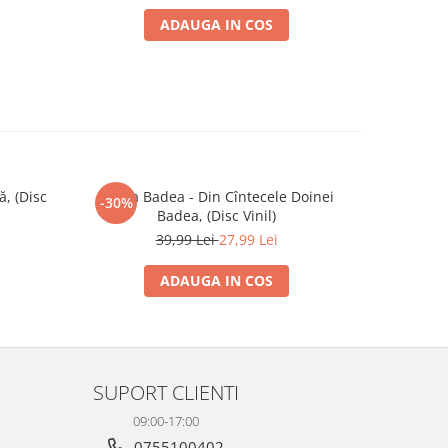
ADAUGA IN COS
ă, (Disc
Doina Badea - Din Cîntecele Doinei
Loredana 
-30%
Badea, (Disc Vinil)
39,99 Lei
27,99 Lei
ADAUGA IN COS
SUPORT CLIENTI
09:00-17:00
0755100402