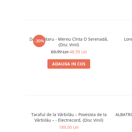
Dan Spătaru - Mereu Cînta O Serenadă,
Lor
-30%
(Disc Vinil)
69,99 Lei
48,99 Lei
ADAUGA IN COS
Taraful de la Vărbilău – Povestea de la
ALBATRO
Vărbilău – - Electrecord, (Disc Vinil)
189,00 Lei