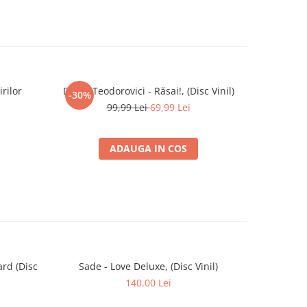
rilor
Doina Teodorovici - Răsai!, (Disc Vinil)
Orchestr
-30%
-30%
Celebre 
99,99 Lei
69,99 Lei
ADAUGA IN COS
ard (Disc
Sade - Love Deluxe, (Disc Vinil)
Sade - 
140,00 Lei