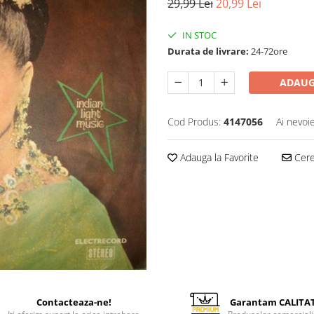
29,99 Lei
20,99 Lei
IN STOC
Durata de livrare:
24-72ore
ADAUG
Cod Produs:
4147056
Ai nevoi
Adauga la Favorite
Cere 
Contacteaza-ne!
Garantam CALITA