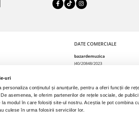
DATE COMERCIALE
bazardemuzica
J40/20848/2023
49060668
Strada Doctor Louis Pasteur
ie-uri
65
personaliza conținutul și anunțurile, pentru a oferi funcții de rețe
Bucharest, București
. De asemenea, le oferim partenerilor de rețele sociale, de publicit
e la modul în care folosiți site-ul nostru. Aceștia le pot combina cu
u culese în urma folosirii serviciilor lor.