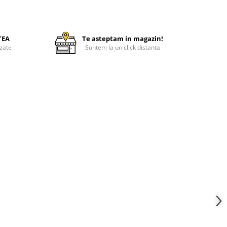
TEA
Te asteptam in magazin!
zate
Suntem la un click distanta