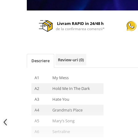
Livram RAPID in 24/48 h
de la confirmarea comenzii*
Review-uri
(0)
Descriere
A1
My Mess
A2
Hold Me In The Dark
A3
Hate You
A4
Grandma’s Place
A5
Mary’s Song
A6
Sertraline