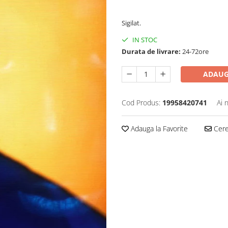
140,00 Lei
Sigilat.
IN STOC
Durata de livrare:
24-72ore
ADAUG
Cod Produs:
19958420741
Ai 
Adauga la Favorite
Cere 