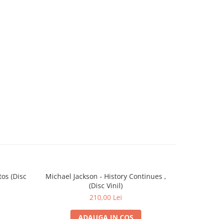
os (Disc
Michael Jackson - History Continues ,
Backstr
(Disc Vinil)
C
210,00 Lei
ADAUGA IN COS