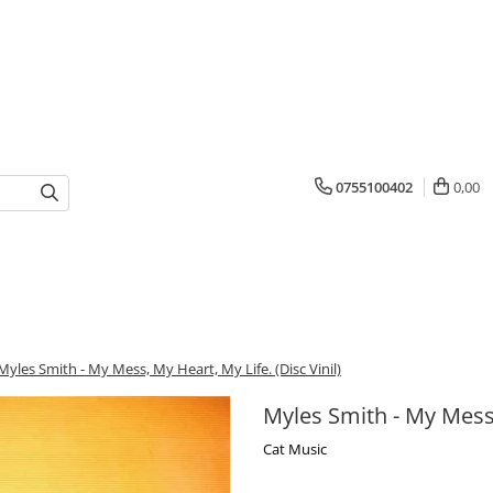
0755100402
0,00
Myles Smith - My Mess, My Heart, My Life. (Disc Vinil)
Myles Smith - My Mess, 
Cat Music