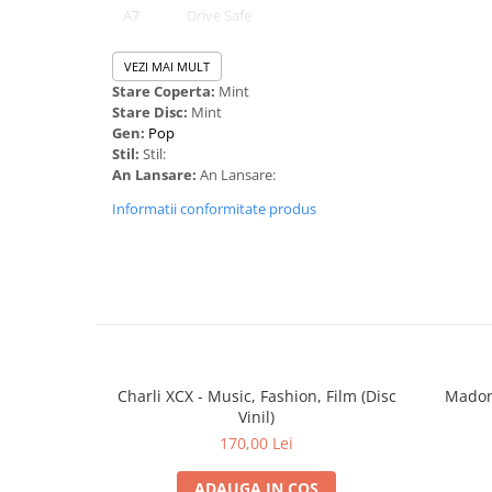
A7
Drive Safe
B1
Heaven
VEZI MAI MULT
Stare Coperta:
Mint
B2
Dying Days
Stare Disc:
Mint
B3
Lifetime
Gen:
Pop
Stil:
Stil:
B4
Dublin Lights
An Lansare:
An Lansare:
B5
Stargazing
Informatii conformitate produs
B6
Nice To Meet You
B7
Stay (If You Wanna Dance)
B8
Gold
Charli XCX - Music, Fashion, Film (Disc
Madonn
Vinil)
170,00 Lei
ADAUGA IN COS