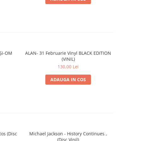
 Și-OM
ALAN- 31 Februarie Vinyl BLACK EDITION
ALAN- 
(VINIL)
130,00 Lei
ADAUGA IN COS
os (Disc
Michael Jackson - History Continues ,
Ariana Gra
(Disc Vinil)