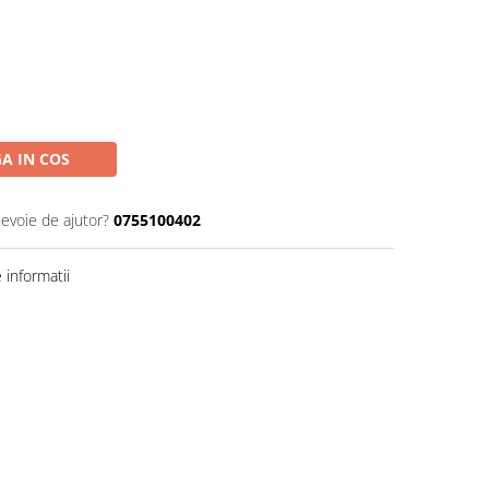
A IN COS
nevoie de ajutor?
0755100402
informatii