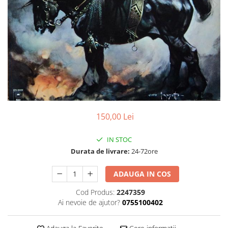
Discuri vinil 7' (mici)
Patriotice
Patriotice
Viniluri Românești
Colecția Electrecord
150,00 Lei
IN STOC
Durata de livrare:
24-72ore
ADAUGA IN COS
Cod Produs:
2247359
Ai nevoie de ajutor?
0755100402