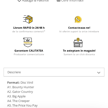
Adauga la Favorite
Cere informatii
Livram RAPID in 24/48 h
Contacteaza-ne!
de la confirmarea comenzii*
Iti oferim suport la orice intrebare
Garantam CALITATEA
Te asteptam in magazin!
Produselor comercializate
Suntem la un click distanta
Descriere
Format:
Disc Vinil
A1. Bounty Hunter
A2. Gator Country
A3. Big Apple
A4. The Creeper
A5. The Price You Pay