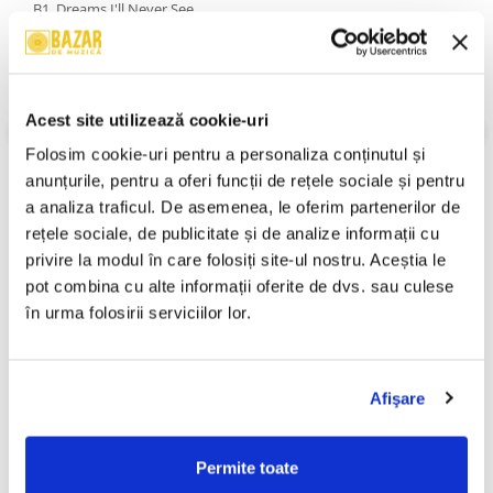
B1. Dreams I'll Never See
B2. I'll Be Running
B3. Cheatin' Woman
B4. Trust Your Old Friend
An Lansare:
-
Stil:
Rock; Southern Rock
Acest site utilizează cookie-uri
Stare Disc:
Near Mint (NM or M-)
Folosim cookie-uri pentru a personaliza conținutul și 
Stare Coperta:
Near Mint (NM or M-)
anunțurile, pentru a oferi funcții de rețele sociale și pentru 
Informatii conformitate produs
a analiza traficul. De asemenea, le oferim partenerilor de 
rețele sociale, de publicitate și de analize informații cu 
Review-uri
(0)
privire la modul în care folosiți site-ul nostru. Aceștia le 
pot combina cu alte informații oferite de dvs. sau culese 
în urma folosirii serviciilor lor.
PRODUSE ALTERNATIVE
Afişare
Ștefan Hrușcă - Urare
Ștefan Hrușcă - La Săvârșitu
-30%
-30%
Pentru Îndrăgostiți, (Disc
Lumii, (Disc Vinil)
Vinil)
29,99 Lei
100,00 Lei
Permite toate
20,99 Lei
70,00 Lei