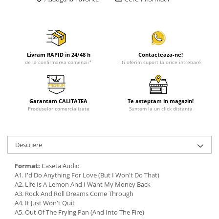
Livram RAPID in 24/48 h
Contacteaza-ne!
de la confirmarea comenzii*
Iti oferim suport la orice intrebare
Garantam CALITATEA
Te asteptam in magazin!
Produselor comercializate
Suntem la un click distanta
Descriere
Format:
Caseta Audio
A1. I'd Do Anything For Love (But I Won't Do That)
A2. Life Is A Lemon And I Want My Money Back
A3. Rock And Roll Dreams Come Through
A4. It Just Won't Quit
A5. Out Of The Frying Pan (And Into The Fire)