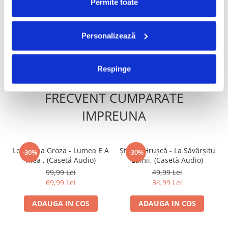
Mondial , (Casetă Audio)
Permite toate
50,00 Lei
49,99 Lei
34,99 Lei
Personalizează
ADAUGA IN COS
ADAUGA IN COS
Respinge
FRECVENT CUMPARATE
IMPREUNA
Loredana Groza - Lumea E A
Ștefan Hrușcă - La Săvârșitu
-30%
-30%
Mea , (Casetă Audio)
Lumii, (Casetă Audio)
99,99 Lei
49,99 Lei
69,99 Lei
34,99 Lei
ADAUGA IN COS
ADAUGA IN COS