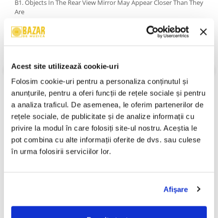
B1. Objects In The Rear View Mirror May Appear Closer Than They
Are
B2. Wasted Youth
B3. Everything Louder Than Everything Else
B4. Good Girls Go To Heaven (Bad Girls Go Everywhere)
B5. Back Into Hell
B6. Lost Boys And Golden Girls
Acest site utilizează cookie-uri
An Lansare:
1993
Stil:
Rock; Soft Rock; Hard Rock; Pop Rock; Classic Rock
Folosim cookie-uri pentru a personaliza conținutul și 
Stare Caseta:
Near Mint (NM or M-)
anunțurile, pentru a oferi funcții de rețele sociale și pentru 
Stare Coperta:
Near Mint (NM or M-)
a analiza traficul. De asemenea, le oferim partenerilor de 
Informatii conformitate produs
rețele sociale, de publicitate și de analize informații cu 
privire la modul în care folosiți site-ul nostru. Aceștia le 
Review-uri
(0)
pot combina cu alte informații oferite de dvs. sau culese 
în urma folosirii serviciilor lor.
PRODUSE ALTERNATIVE
Afişare
Mondial - Remember
Snails (5) – Undeva (CASETA)
-30%