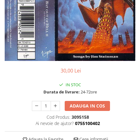
Discuri vinil 7' (mici)
Patriotice
Patriotice
Viniluri Românești
Colecția Electrecord
30,00 Lei
IN STOC
Durata de livrare:
24-72ore
ADAUGA IN COS
Cod Produs:
3095158
Ai nevoie de ajutor?
0755100402
Adauga la Favorite
Cere informatii