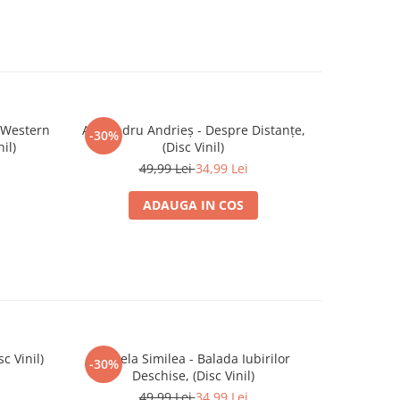
 Western
Alexandru Andrieș - Despre Distanțe,
Vița De Vie
-30%
nil)
(Disc Vinil)
49,99 Lei
34,99 Lei
ADAUGA IN COS
c Vinil)
Angela Similea - Balada Iubirilor
Dan Spăta
-30%
-30%
Deschise, (Disc Vinil)
49,99 Lei
34,99 Lei