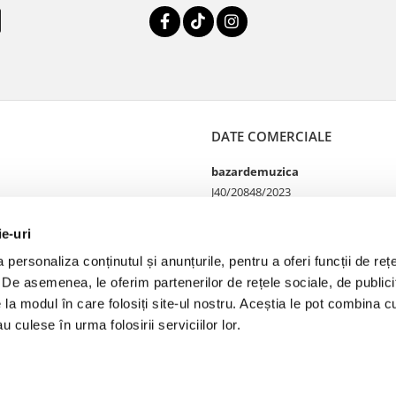
DATE COMERCIALE
bazardemuzica
J40/20848/2023
49060668
Strada Doctor Louis Pasteur
ie-uri
65
personaliza conținutul și anunțurile, pentru a oferi funcții de rețe
Bucharest, București
. De asemenea, le oferim partenerilor de rețele sociale, de publicit
e la modul în care folosiți site-ul nostru. Aceștia le pot combina cu
u culese în urma folosirii serviciilor lor.