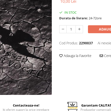
10,00 Lei
IN STOC
Durata de livrare:
24-72ore
ADAUG
Cod Produs:
2290037
Ai nevoi
Adauga la Favorite
Cere 
Contacteaza-ne!
Garantam CALITA
Iti oferim suport la orice intrebare
Produselor comerciali