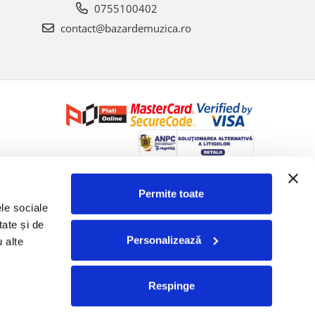
0755100402
contact@bazardemuzica.ro
Creat cu ❤ și cu 🧠 de Dan Trifan iar
Platforma E-commerce by
Gomag
Permite toate
le sociale 
ate și de 
Personalizează
 alte 
Respinge