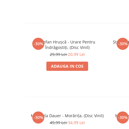
Ștefan Hrușcă - Urare Pentru
Ștefan H
-30%
-30%
Îndrăgostiți, (Disc Vinil)
29,99 Lei
20,99 Lei
ADAUGA IN COS
Mirabela Dauer - Morărița, (Disc Vinil)
Mirabel
-30%
-30%
49,99 Lei
34,99 Lei