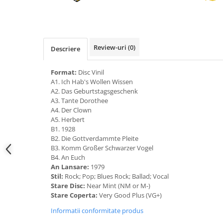
Review-uri
(0)
Descriere
Format:
Disc Vinil
A1. Ich Hab's Wollen Wissen
A2. Das Geburtstagsgeschenk
A3. Tante Dorothee
A4. Der Clown
A5. Herbert
B1. 1928
B2. Die Gottverdammte Pleite
B3. Komm Großer Schwarzer Vogel
B4. An Euch
An Lansare:
1979
Stil:
Rock; Pop; Blues Rock; Ballad; Vocal
Stare Disc:
Near Mint (NM or M-)
Stare Coperta:
Very Good Plus (VG+)
Informatii conformitate produs