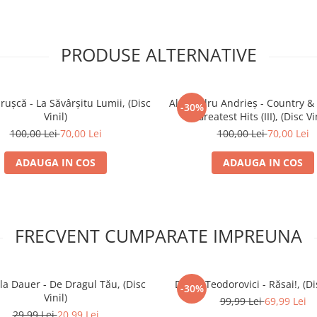
PRODUSE ALTERNATIVE
rușcă - La Săvârșitu Lumii, (Disc
Alexandru Andrieș - Country &
-30%
Vinil)
Greatest Hits (III), (Disc Vi
100,00 Lei
70,00 Lei
100,00 Lei
70,00 Lei
ADAUGA IN COS
ADAUGA IN COS
FRECVENT CUMPARATE IMPREUNA
a Dauer - De Dragul Tău, (Disc
Doina Teodorovici - Răsai!, (Dis
-30%
Vinil)
99,99 Lei
69,99 Lei
29,99 Lei
20,99 Lei