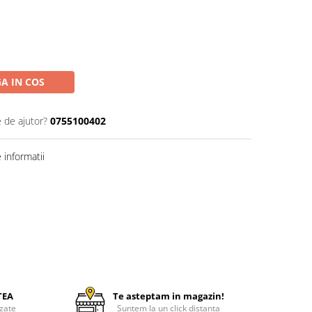
A IN COS
e de ajutor?
0755100402
informatii
TEA
Te asteptam in magazin!
zate
Suntem la un click distanta