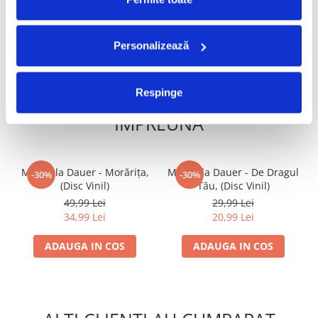
ADAUGA IN COS
ADAUGA IN COS
Personalizează
Respinge
FRECVENT CUMPARATE
IMPREUNA
Mirabela Dauer - Morărița,
Mirabela Dauer - De Dragul
-30%
-30%
(Disc Vinil)
Tău, (Disc Vinil)
49,99 Lei
29,99 Lei
34,99 Lei
20,99 Lei
ADAUGA IN COS
ADAUGA IN COS