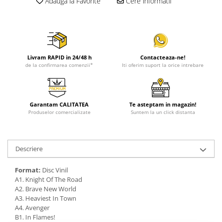
Adauga la Favorite
Cere informatii
Livram RAPID in 24/48 h
Contacteaza-ne!
de la confirmarea comenzii*
Iti oferim suport la orice intrebare
Garantam CALITATEA
Te asteptam in magazin!
Produselor comercializate
Suntem la un click distanta
Descriere
Format:
Disc Vinil
A1. Knight Of The Road
A2. Brave New World
A3. Heaviest In Town
A4. Avenger
B1. In Flames!