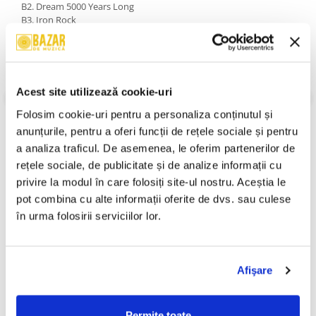
B2. Dream 5000 Years Long
B3. Iron Rock
B4. Possessed
B5. В ОГОНЬ! [In Flames! (Russ. Version)]
An Lansare:
1988
Stil:
Rock; Thrash; Heavy Metal
Stare Disc:
Near Mint (NM or M-)
Acest site utilizează cookie-uri
Stare Coperta:
Near Mint (NM or M-)
Folosim cookie-uri pentru a personaliza conținutul și 
Informatii conformitate produs
anunțurile, pentru a oferi funcții de rețele sociale și pentru 
a analiza traficul. De asemenea, le oferim partenerilor de 
Review-uri
(0)
rețele sociale, de publicitate și de analize informații cu 
privire la modul în care folosiți site-ul nostru. Aceștia le 
pot combina cu alte informații oferite de dvs. sau culese 
PRODUSE ALTERNATIVE
în urma folosirii serviciilor lor.
Ștefan Hrușcă - Urare
Ștefan Hrușcă - La Săvârșitu
-30%
-30%
Afişare
Pentru Îndrăgostiți, (Disc
Lumii, (Disc Vinil)
Vinil)
29,99 Lei
100,00 Lei
20,99 Lei
70,00 Lei
Permite toate