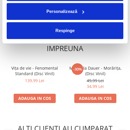
ADAUGA IN COS
ADAUGA IN COS
Personalizează
Respinge
FRECVENT CUMPARATE
IMPREUNA
Vița de vie - Fenomental
Mirabela Dauer - Morărița,
-30%
Standard (Disc Vinil)
(Disc Vinil)
139,99 Lei
49,99 Lei
34,99 Lei
ADAUGA IN COS
ADAUGA IN COS
ALTI CLIENTI AU CUMPARAT