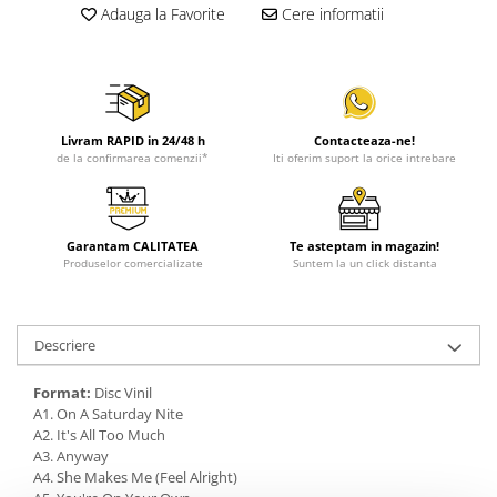
Adauga la Favorite
Cere informatii
Livram RAPID in 24/48 h
Contacteaza-ne!
de la confirmarea comenzii*
Iti oferim suport la orice intrebare
Garantam CALITATEA
Te asteptam in magazin!
Produselor comercializate
Suntem la un click distanta
Descriere
Format:
Disc Vinil
A1. On A Saturday Nite
A2. It's All Too Much
A3. Anyway
A4. She Makes Me (Feel Alright)