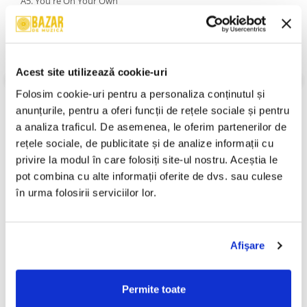
A5. You're On Your Own
B1. Look Into The Future
B2. Midnight Dreamer
B3. I'm Gonna Leave You
An Lansare:
1976
Stil:
Rock; Prog Rock; Classic Rock
Acest site utilizează cookie-uri
Stare Disc:
Near Mint (NM or M-)
Stare Coperta:
Near Mint (NM or M-)
Folosim cookie-uri pentru a personaliza conținutul și 
anunțurile, pentru a oferi funcții de rețele sociale și pentru 
Informatii conformitate produs
a analiza traficul. De asemenea, le oferim partenerilor de 
Review-uri
(0)
rețele sociale, de publicitate și de analize informații cu 
privire la modul în care folosiți site-ul nostru. Aceștia le 
pot combina cu alte informații oferite de dvs. sau culese 
în urma folosirii serviciilor lor.
PRODUSE ALTERNATIVE
Afişare
Ștefan Hrușcă - Urare
Ștefan Hrușcă - La Săvârșitu
-30%
-30%
Pentru Îndrăgostiți, (Disc
Lumii, (Disc Vinil)
Vinil)
29,99 Lei
100,00 Lei
Permite toate
20,99 Lei
70,00 Lei