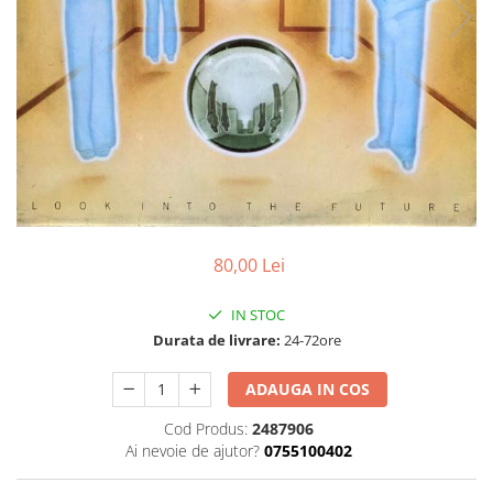
Discuri vinil 7' (mici)
Patriotice
Patriotice
Viniluri Românești
Colecția Electrecord
80,00 Lei
IN STOC
Durata de livrare:
24-72ore
ADAUGA IN COS
Cod Produs:
2487906
Ai nevoie de ajutor?
0755100402