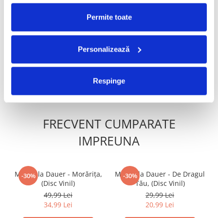
Permite toate
Ștefan Hrușcă - Urare
Ștefan Hrușcă - La Săvârșitu
-30%
-30%
Pentru Îndrăgostiți, (Disc
Lumii, (Disc Vinil)
Vinil)
29,99 Lei
100,00 Lei
Personalizează
20,99 Lei
70,00 Lei
ADAUGA IN COS
ADAUGA IN COS
Respinge
FRECVENT CUMPARATE
IMPREUNA
Mirabela Dauer - Morărița,
Mirabela Dauer - De Dragul
-30%
-30%
(Disc Vinil)
Tău, (Disc Vinil)
49,99 Lei
29,99 Lei
34,99 Lei
20,99 Lei