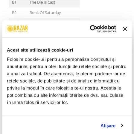
B1
The Die Is Cast
B2
Book Of Saturday
B3
Tempus Fugit
C1
Rendezvous 6:02
C2
Rubicon
VEZI MAI MULT
Acest site utilizează cookie-uri
Stare Coperta:
Near Mint (NM or M-)
C3
The Night Watch
Folosim cookie-uri pentru a personaliza conținutul și 
Stare Disc:
Near Mint (NM or M-)
D1
In The Dead Of Night
Gen:
Rock
anunțurile, pentru a oferi funcții de rețele sociale și pentru 
Stil:
Prog Rock, Arena Rock, Pop Rock
a analiza traficul. De asemenea, le oferim partenerilor de 
D2
Heat Of The Moment
An Lansare:
2012
rețele sociale, de publicitate și de analize informații cu 
D3
Video Killed The Radio Star
Informatii conformitate produs
privire la modul în care folosiți site-ul nostru. Aceștia le 
pot combina cu alte informații oferite de dvs. sau culese 
Review-uri
(0)
în urma folosirii serviciilor lor.
PRODUSE ALTERNATIVE
Afişare