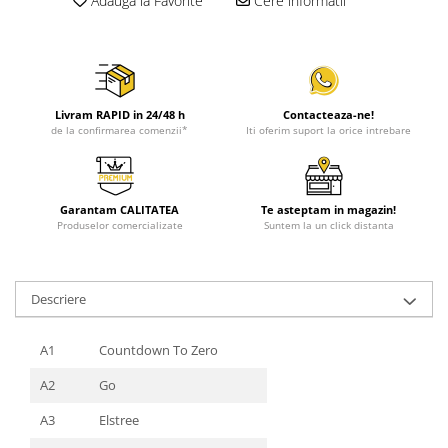
Adauga la Favorite
Cere informatii
Livram RAPID in 24/48 h
Contacteaza-ne!
de la confirmarea comenzii*
Iti oferim suport la orice intrebare
Garantam CALITATEA
Te asteptam in magazin!
Produselor comercializate
Suntem la un click distanta
Descriere
A1
Countdown To Zero
A2
Go
A3
Elstree