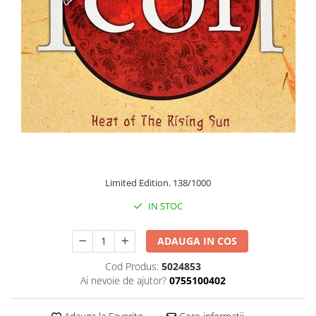
Discuri vinil 7' (mici)
Patriotice
Patriotice
Viniluri Românești
Colecția Electrecord
100,00 Lei
Limited Edition. 138/1000
IN STOC
ADAUGA IN COS
Cod Produs:
5024853
Ai nevoie de ajutor?
0755100402