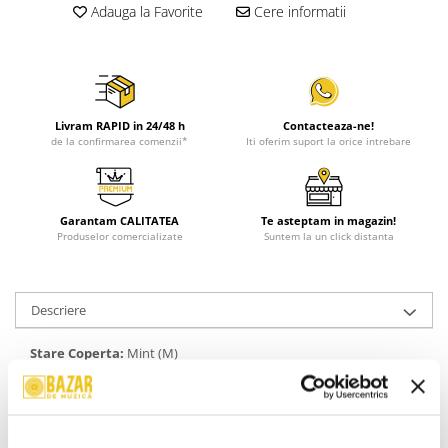
Adauga la Favorite
Cere informatii
Livram RAPID in 24/48 h
Contacteaza-ne!
de la confirmarea comenzii*
Iti oferim suport la orice intrebare
Garantam CALITATEA
Te asteptam in magazin!
Produselor comercializate
Suntem la un click distanta
Descriere
Stare Coperta:
Mint (M)
Stare Disc:
Mint (M)
Stil:
Bop
An Lansare:
1959
Informatii conformitate produs