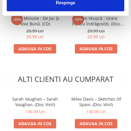
Respinge
Ionică Minune - De Joc Și
Ștefan Hrușcă - Urare
-30%
-30%
Voie Bună, (CD)
Pentru Îndrăgostiți, (Disc
Vinil)
29,99 Lei
29,99 Lei
20,99 Lei
20,99 Lei
ADAUGA IN COS
ADAUGA IN COS
ALTI CLIENTI AU CUMPARAT
Sarah Vaughan – Sarah
Miles Davis – Sketches Of
Vaughan, (Disc Vinil)
Spain, (Disc Vinil)
130,00 Lei
130,00 Lei
ADAUGA IN COS
ADAUGA IN COS