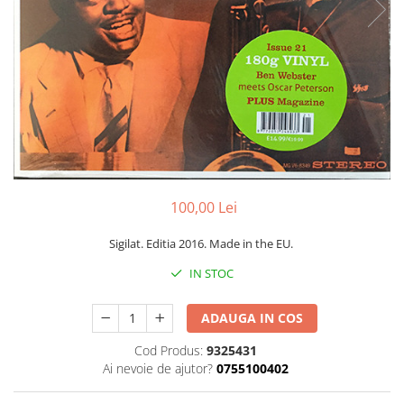
Discuri vinil 7' (mici)
Patriotice
Patriotice
Viniluri Românești
Colecția Electrecord
100,00 Lei
Sigilat. Editia 2016. Made in the EU.
IN STOC
ADAUGA IN COS
Cod Produs:
9325431
Ai nevoie de ajutor?
0755100402