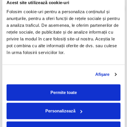
Acest site utilizează cookie-uri
Review-uri
(0)
Folosim cookie-uri pentru a personaliza conținutul și 
anunțurile, pentru a oferi funcții de rețele sociale și pentru 
a analiza traficul. De asemenea, le oferim partenerilor de 
rețele sociale, de publicitate și de analize informații cu 
PRODUSE ALTERNATIVE
privire la modul în care folosiți site-ul nostru. Aceștia le 
pot combina cu alte informații oferite de dvs. sau culese 
în urma folosirii serviciilor lor.
Sarah Vaughan – Sarah
Miles Davis – Sketches Of
Vaughan, (Disc Vinil)
Spain, (Disc Vinil)
130,00 Lei
130,00 Lei
Afişare
ADAUGA IN COS
ADAUGA IN COS
Permite toate
Personalizează
FRECVENT CUMPARATE
IMPREUNA