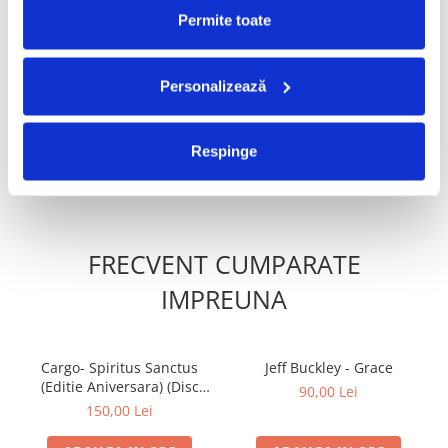
PRODUSE ALTERNATIVE
Permite toate
Slowdive- Souvlaki, (Disc
Ada Milea, Bobo
Personalizează
Vinil)
Burlăcianu, Anca Hanu,
Cristi Rigman - Concert În 4
100,00 Lei
160,00 Lei
(Disc Vinil)
Respinge
ADAUGA IN COS
ADAUGA IN COS
FRECVENT CUMPARATE
IMPREUNA
Cargo- Spiritus Sanctus
Jeff Buckley - Grace
(Editie Aniversara) (Disc
90,00 Lei
Vinil)
150,00 Lei