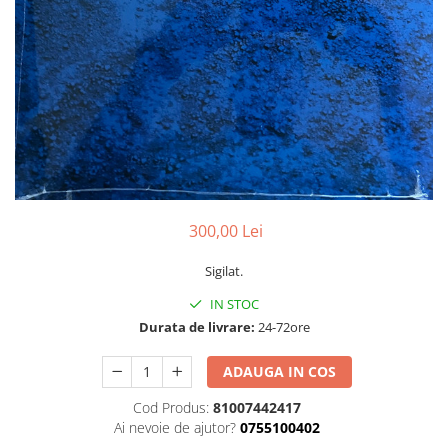
Discuri vinil 7' (mici)
Patriotice
Patriotice
Viniluri Românești
Colecția Electrecord
300,00 Lei
Sigilat.
IN STOC
Durata de livrare:
24-72ore
ADAUGA IN COS
Cod Produs:
81007442417
Ai nevoie de ajutor?
0755100402