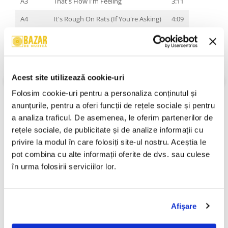
A3
That's How I'm Feeling
3:11
A4
It's Rough On Rats (If You're Asking)
4:09
A5
Archbishop Harold Holmes
2:51
A6
Bombing Out
2:32
A7
What's The Rumpus?
3:23
Acest site utilizează cookie-uri
B8
Tonight (Was A Long Time Ago)
4:11
Folosim cookie-uri pentru a personaliza conținutul și 
VEZI MAI MULT
anunțurile, pentru a oferi funcții de rețele sociale și pentru 
Stare Coperta:
Mint
B9
Underground
3:45
Stare Disc:
Mint
a analiza traficul. De asemenea, le oferim partenerilor de 
B10
Number One With A Bullet
3:19
Gen:
Rock
rețele sociale, de publicitate și de analize informații cu 
Stil:
Alternative Rock
privire la modul în care folosiți site-ul nostru. Aceștia le 
B11
Morning At Midnight
3:05
An Lansare:
An Lansare:
pot combina cu alte informații oferite de dvs. sau culese 
B12
Missionary
2:29
Informatii conformitate produs
în urma folosirii serviciilor lor.
B13
Terminal Archenemy Endling
4:04
Review-uri
(0)
Afişare