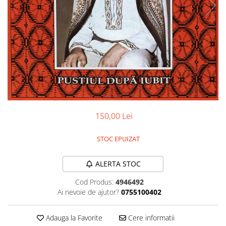
Discuri vinil 7' (mici)
Patriotice
Patriotice
Viniluri Românești
Colecția Electrecord
150,00 Lei
STOC EPUIZAT
ALERTA STOC
Cod Produs:
4946492
Ai nevoie de ajutor?
0755100402
Adauga la Favorite
Cere informatii