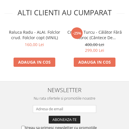
ALTI CLIENTI AU CUMPARAT
Raluca Radu - ALAI. Folclor
Cristina Turcu - Călător Fără
-25%
crud. Folclor copt (VINIL)
Noroc (Cântece De
Petrecere) (VINIL)
160,00 Lei
400,00 Lei
299,00 Lei
ADAUGA IN COS
ADAUGA IN COS
NEWSLETTER
Nu rata ofertele si promotiile noastre
Vreau sa primesc newsletter cu promotiile