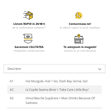
Livram RAPID in 24/48 h
Contacteaza-ne!
de la confirmarea comenzii*
Iti oferim suport la orice intrebare
Garantam CALITATEA
Te asteptam in magazin!
Produselor comercializate
Suntem la un click distanta
Descriere
A1
Hai Murgule, Hai! = Go, Dark Bay Gorse, Go!
A2
Ia Copile Seama Bine! = Take Care Little Boy!
A3
Omul Bea De Supărare = Man Drinks Because Of
Sadness