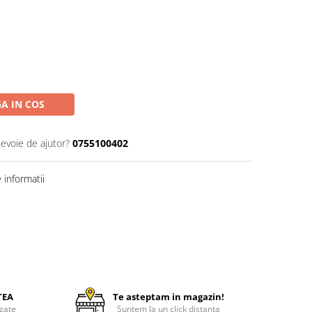
A IN COS
nevoie de ajutor?
0755100402
informatii
TEA
Te asteptam in magazin!
zate
Suntem la un click distanta