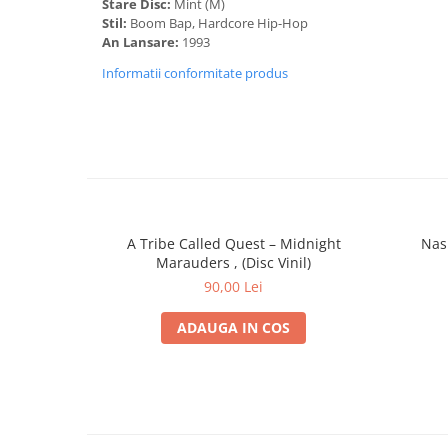
Stare Disc:
Mint (M)
B2
Wu-Tang Clan Ain't Nuthing Ta
Stil:
Boom Bap, Hardcore Hip-Hop
An Lansare:
1993
B3
C.R.E.A.M.
Informatii conformitate produs
B4
Method Man
B5
Tearz
B6
Wu-Tang: 7th Chamber - Part I
A Tribe Called Quest – Midnight
Nas 
Marauders , (Disc Vinil)
90,00 Lei
ADAUGA IN COS