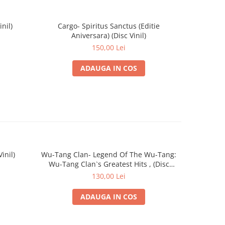
nil)
Cargo- Spiritus Sanctus (Editie
Sade - 
Aniversara) (Disc Vinil)
150,00 Lei
ADAUGA IN COS
inil)
Wu-Tang Clan- Legend Of The Wu-Tang:
Eminem – Th
Wu-Tang Clan`s Greatest Hits , (Disc
Vinil)
130,00 Lei
ADAUGA IN COS