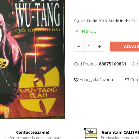
80,00 Lei
Sigilat. Editie 2018. Made in the EU.
IN STOC
ADAUG
Cod Produs:
88875169851
Ai 
Adauga la Favorite
Cere 
Contacteaza-ne!
Garantam CALITA
Iti oferim suport la orice intrebare
Produselor comerciali