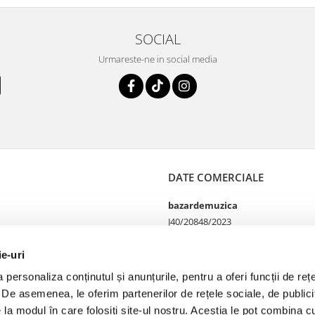
SOCIAL
Urmareste-ne in social media
DATE COMERCIALE
bazardemuzica
J40/20848/2023
49060668
Strada Doctor Louis Pasteur
ie-uri
65
personaliza conținutul și anunțurile, pentru a oferi funcții de rețe
Bucharest, București
. De asemenea, le oferim partenerilor de rețele sociale, de publicit
e la modul în care folosiți site-ul nostru. Aceștia le pot combina cu