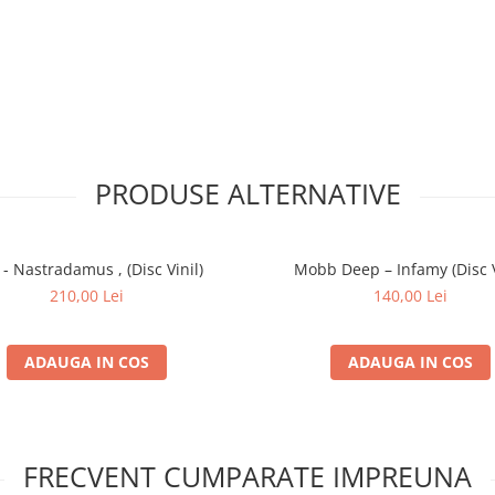
 F' Wit
3:36
4:12
5:50
4:17
I
5:08
PRODUSE ALTERNATIVE
- Nastradamus , (Disc Vinil)
Mobb Deep – Infamy (Disc V
210,00 Lei
140,00 Lei
ADAUGA IN COS
ADAUGA IN COS
FRECVENT CUMPARATE IMPREUNA