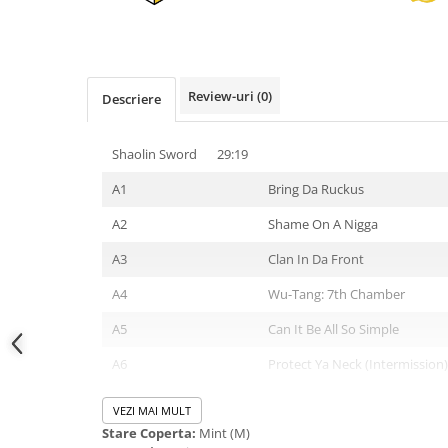
Review-uri
(0)
Descriere
Shaolin Sword
29:19
A1
Bring Da Ruckus
A2
Shame On A Nigga
A3
Clan In Da Front
A4
Wu-Tang: 7th Chamber
A5
Can It Be All So Simple
A6
Protect Ya Neck (Intermission)
Wu-Tang Sword
VEZI MAI MULT
Stare Coperta:
Mint (M)
B1
Da Mystery Of Chessboxin'