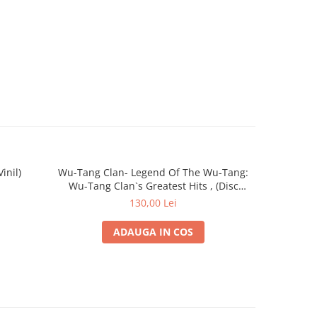
inil)
Wu-Tang Clan- Legend Of The Wu-Tang:
Eminem – Th
Wu-Tang Clan`s Greatest Hits , (Disc
Vinil)
130,00 Lei
ADAUGA IN COS