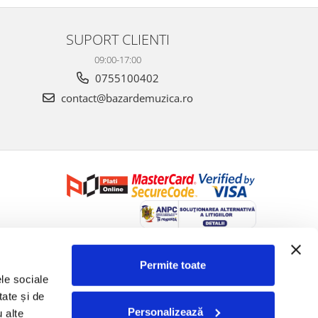
SUPORT CLIENTI
09:00-17:00
0755100402
contact@bazardemuzica.ro
Creat cu ❤ și cu 🧠 de Dan Trifan iar
Platforma E-commerce by
Gomag
Permite toate
le sociale 
ate și de 
Personalizează
 alte 