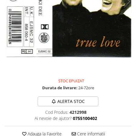
Discuri vinil 7' (mici)
Patriotice
Patriotice
Viniluri Românești
Colecția Electrecord
30,00 Lei
STOC EPUIZAT
Durata de livrare:
24-72ore
ALERTA STOC
Cod Produs:
4212998
Ai nevoie de ajutor?
0755100402
Adauga la Favorite
Cere informatii