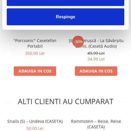
FRECVENT CUMPARATE
Respinge
IMPREUNA
"Porcsonic" Casetefon
Ștefan Hrușcă - La Săvârșitu
-30%
Portabil
Lumii, (Casetă Audio)
350,00 Lei
49,99 Lei
34,99 Lei
ADAUGA IN COS
ADAUGA IN COS
ALTI CLIENTI AU CUMPARAT
Snails (5) – Undeva (CASETA)
Rammstein – Reise, Reise
(CASETA)
50,00 Lei