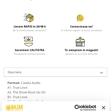
Livram RAPID in 24/48 h
Contacteaza-ne!
de la confirmarea comenzii*
Iti oferim suport la orice intrebare
Garantam CALITATEA
Te asteptam in magazin!
Produselor comercializate
Suntem la un click distanta
Descriere
Format:
Caseta Audio
A1. True Love
A2. The Show Must Go On
B1. True Love
B2. The Show Must Go On
An Lansare:
1993
Stil:
Rock; Pop; Soft Rock; Pop Rock