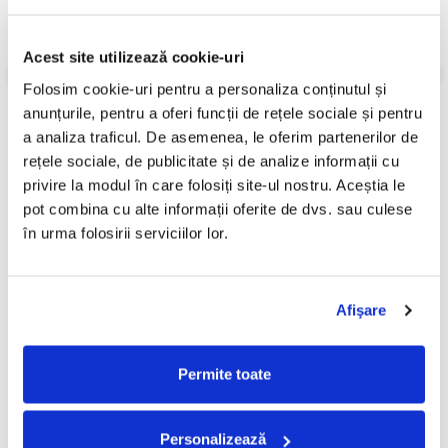
Stare Caseta:
Near Mint (NM or M-)
Stare Coperta:
Near Mint (NM or M-)
Acest site utilizează cookie-uri
Informatii conformitate produs
Folosim cookie-uri pentru a personaliza conținutul și 
Review-uri
(0)
anunțurile, pentru a oferi funcții de rețele sociale și pentru 
a analiza traficul. De asemenea, le oferim partenerilor de 
rețele sociale, de publicitate și de analize informații cu 
privire la modul în care folosiți site-ul nostru. Aceștia le 
PRODUSE ALTERNATIVE
pot combina cu alte informații oferite de dvs. sau culese 
în urma folosirii serviciilor lor.
Snails (5) – Undeva (CASETA)
Rammstein – Reise, Reise
(CASETA)
50,00 Lei
Afişare
250,00 Lei
Permite toate
ADAUGA IN COS
ADAUGA IN COS
Personalizează