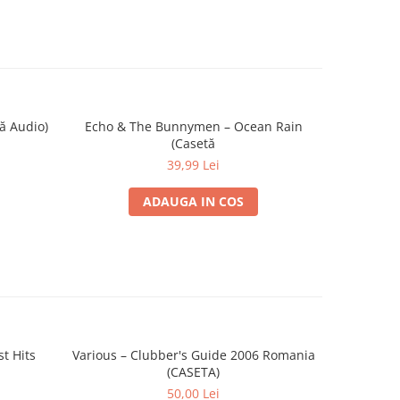
ă Audio)
Echo & The Bunnymen – Ocean Rain
Bryan Ferry
(Casetă
39,99 Lei
ADAUGA IN COS
t Hits
Various – Clubber's Guide 2006 Romania
Various –
(CASETA)
50,00 Lei