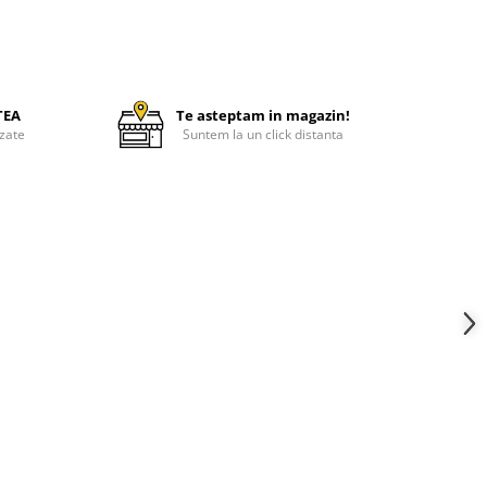
TEA
Te asteptam in magazin!
zate
Suntem la un click distanta