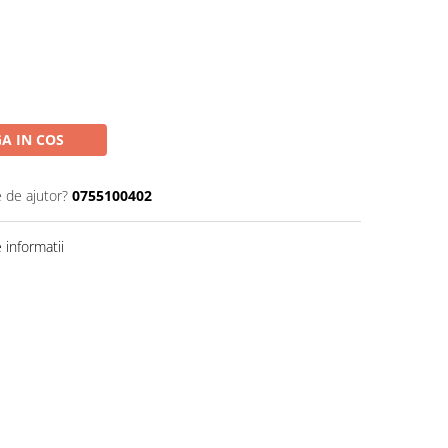
A IN COS
e de ajutor?
0755100402
informatii