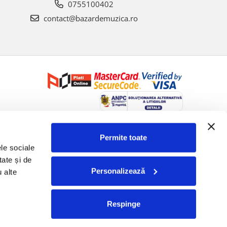
0755100402
contact@bazardemuzica.ro
Creat cu ❤ și cu 🧠 de Dan Trifan iar
Platforma E-commerce by
Gomag
Permite toate
le sociale 
ate și de 
Personalizează
 alte 
Respinge