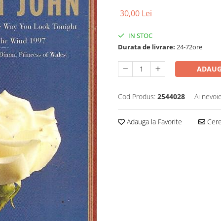
30,00 Lei
IN STOC
Durata de livrare:
24-72ore
ADAUG
Cod Produs:
2544028
Ai nevoi
Adauga la Favorite
Cere 