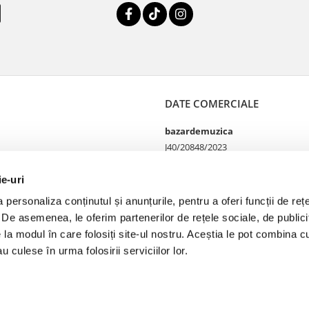
DATE COMERCIALE
bazardemuzica
J40/20848/2023
49060668
Strada Doctor Louis Pasteur
ie-uri
65
personaliza conținutul și anunțurile, pentru a oferi funcții de rețe
Bucharest, București
. De asemenea, le oferim partenerilor de rețele sociale, de publicit
e la modul în care folosiți site-ul nostru. Aceștia le pot combina cu
u culese în urma folosirii serviciilor lor.