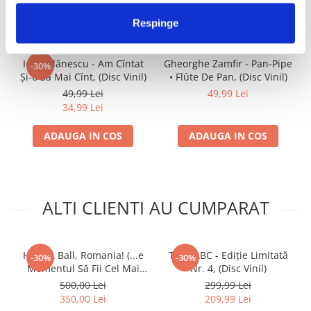
IMPREUNA
Respinge
Ion Dolănescu - Am Cîntat
Gheorghe Zamfir - Pan-Pipe
-30%
Și-o Să Mai Cînt, (Disc Vinil)
• Flûte De Pan, (Disc Vinil)
49,99 Lei
49,99 Lei
34,99 Lei
ADAUGA IN COS
ADAUGA IN COS
ALTI CLIENTI AU CUMPARAT
Have A Ball, Romania! (...e
Tele7ABC - Ediție Limitată
-30%
-30%
Momentul Să Fii Cel Mai
Nr. 4, (Disc Vinil)
Bun!), (Disc Vinil)
500,00 Lei
299,99 Lei
350,00 Lei
209,99 Lei