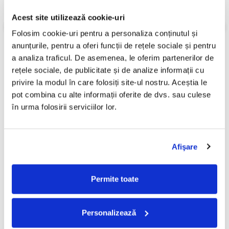
Informatii conformitate produs
Acest site utilizează cookie-uri
Review-uri
(0)
Folosim cookie-uri pentru a personaliza conținutul și 
anunțurile, pentru a oferi funcții de rețele sociale și pentru 
a analiza traficul. De asemenea, le oferim partenerilor de 
rețele sociale, de publicitate și de analize informații cu 
PRODUSE ALTERNATIVE
privire la modul în care folosiți site-ul nostru. Aceștia le 
pot combina cu alte informații oferite de dvs. sau culese 
în urma folosirii serviciilor lor.
Mirabela Dauer - Morărița,
Mirabela Dauer - De Dragul
-30%
-30%
(Disc Vinil)
Tău, (Disc Vinil)
49,99 Lei
29,99 Lei
Afişare
34,99 Lei
20,99 Lei
ADAUGA IN COS
ADAUGA IN COS
Permite toate
Personalizează
FRECVENT CUMPARATE