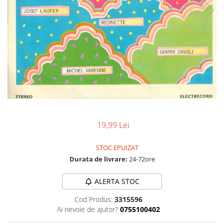
Discuri vinil 7' (mici)
Patriotice
Patriotice
Viniluri Românești
Colecția Electrecord
19,99 Lei
STOC EPUIZAT
Durata de livrare:
24-72ore
ALERTA STOC
Cod Produs:
3315596
Ai nevoie de ajutor?
0755100402