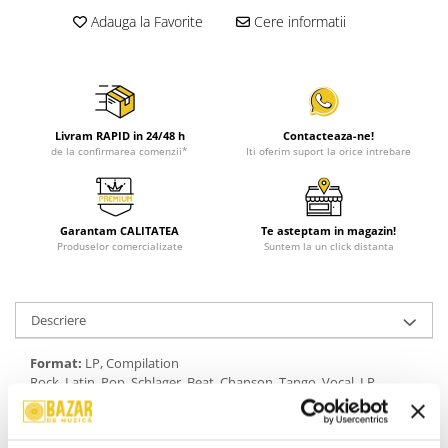
Adauga la Favorite
Cere informatii
Livram RAPID in 24/48 h
Contacteaza-ne!
de la confirmarea comenzii*
Iti oferim suport la orice intrebare
Garantam CALITATEA
Te asteptam in magazin!
Produselor comercializate
Suntem la un click distanta
Descriere
Format:
LP, Compilation
Rock, Latin, Pop, Schlager, Beat, Chanson, Tango, Vocal, LP,
Compilation, 1985
An Lansare:
1985
Stil:
Schlager, Beat, Chanson, Tango, Vocal